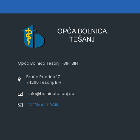
Opća Bolnica Tešanj, FBIH, BIH
Braće Pobrića 17,
74260 Tešanj, BiH
info@bolnicatesanj.ba
WEBMAIL LOGIN