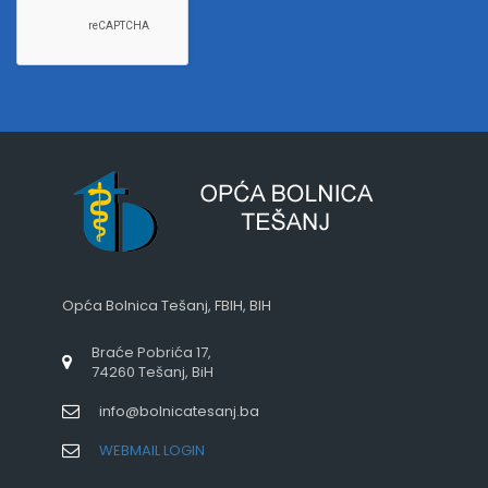
Opća Bolnica Tešanj, FBIH, BIH
Braće Pobrića 17,
74260 Tešanj, BiH
info@bolnicatesanj.ba
WEBMAIL LOGIN