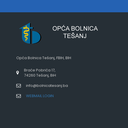
Opća Bolnica Tešanj, FBIH, BIH
Braće Pobrića 17,
74260 Tešanj, BiH
info@bolnicatesanj.ba
WEBMAIL LOGIN