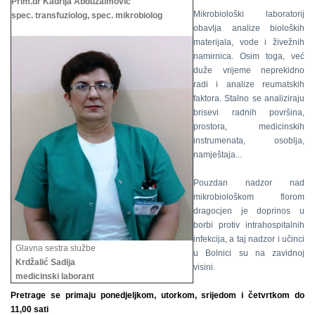
Prim.dr Kadrija Abduzaimović
Mikrobiološki laboratorij
spec. transfuziolog, spec. mikrobiolog
obavlja analize bioloških
materijala, vode i živežnih
namirnica. Osim toga, već
duže vrijeme neprekidno
radi i analize reumatskih
faktora. Stalno se analiziraju
brisevi radnih površina,
prostora, medicinskih
instrumenata, osoblja,
namještaja...
Pouzdan nadzor nad
mikrobiološkom florom
dragocjen je doprinos u
borbi protiv intrahospitalnih
infekcija, a taj nadzor i učinci
Glavna sestra službe
u Bolnici su na zavidnoj
Krdžalić Sadija
visini.
medicinski laborant
Pretrage se primaju ponedjeljkom, utorkom, srijedom i četvrtkom do
11,00 sati