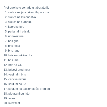
Pretrage koje se rade u laboratoriju:
1. stolica na jaja crijevnih parazita
2. stolica na kliconoštvo
3. stolica na Candidu
4. koprokultura
5. perianalni otisak
6. urinokultura
7. bris grla
8. bris nosa
9. bris rane
10. bris konjuktive oka
11. bris uha
12. bris na GO
13. brisevi predmeta
14. vaginalni bris
15. cervikalni bris
16. sputum na BK
17. sputum na bakteriološki pregled
18. pleuralni punktat
19. ast-o
20. latex test