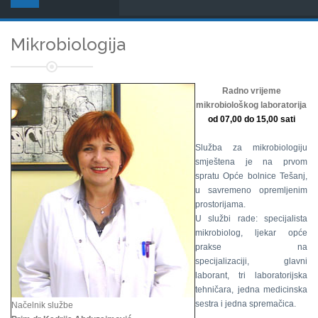
Mikrobiologija
Radno vrijeme
mikrobiološkog laboratorija
od 07,00 do 15,00 sati
Služba za mikrobiologiju
smještena je na prvom
spratu Opće bolnice Tešanj,
u savremeno opremljenim
prostorijama.
U službi rade: specijalista
mikrobiolog, ljekar opće
prakse na
specijalizaciji, glavni
laborant, tri laboratorijska
tehničara, jedna medicinska
sestra i jedna spremačica.
Načelnik službe