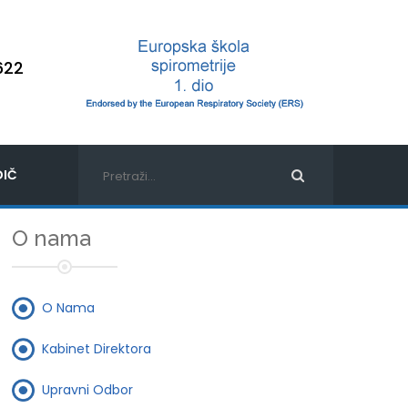
622
IČ
O nama
O Nama
Kabinet Direktora
Upravni Odbor