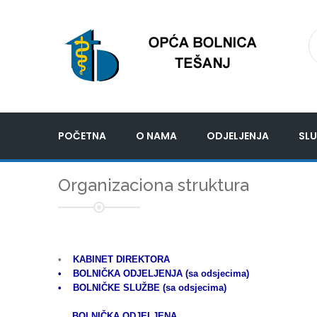
POČETNA
O NAMA
ODJELJENJA
SLU
Organizaciona struktura
•
KABINET DIREKTORA
• BOLNIČKA ODJELJENJA (sa odsjecima)
• BOLNIČKE SLUŽBE (sa odsjecima)
BOLNIČKA ODJELJENA