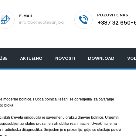
POZOVITE NAS
E-MAIL
+387 32 650-
info@bolnicatesanj.ba
ŽBE
AKTUELNO
NOVOSTI
DOWNLOAD
VOD
 moderne bolnice, i Opća bolnica Tešanj se opredjelila za otvaranje
og bloka.
ijskih kreveta omogućila je savremenu praksu dnevne bolnice. Urgentni
 osposobljen za stalno pružanje svih oblika reanimacije. Uvijek mu je na
a i radiološka dijagnostika. Smješten je u prizemlju, gdje se ukrštaju putevi
stike.