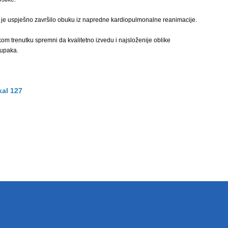
 je uspješno završilo obuku iz napredne kardiopulmonalne reanimacije.
om trenutku spremni da kvalitetno izvedu i najsloženije oblike
tupaka.
kal 127