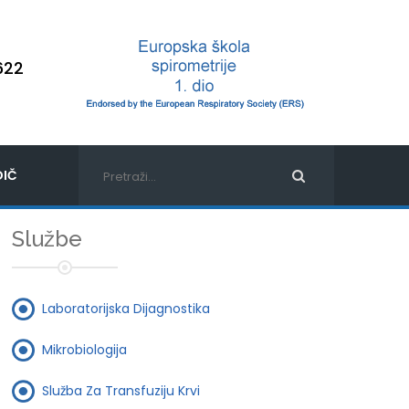
622
IČ
Službe
Laboratorijska Dijagnostika
Mikrobiologija
Služba Za Transfuziju Krvi