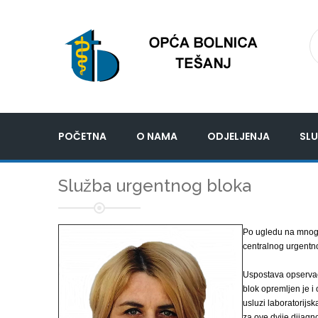
POČETNA
O NAMA
ODJELJENJA
SLU
Služba urgentnog bloka
Po ugledu na mnoge
centralnog urgentn
Uspostava opservac
blok opremljen je i
usluzi laboratorijsk
za ove dvije dijagno