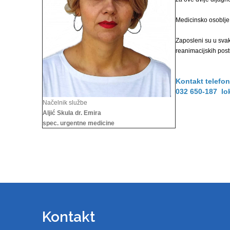
Medicinsko osoblje
Zaposleni su u svak
reanimacijskih pos
Kontakt telefon
032 650-187 lo
Načelnik službe
Aljić Skula dr. Emira
spec. urgentne medicine
Kontakt