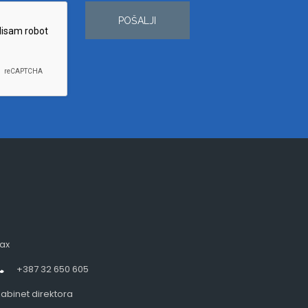
POŠALJI
ax
+387 32 650 605
abinet direktora