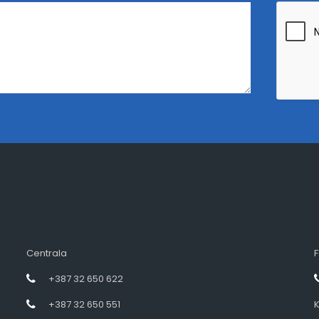
Centrala
F
+387 32 650 622
+387 32 650 551
K