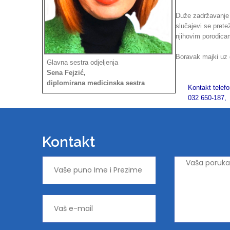
Duže zadržavanje 
slučajevi se pretež
njihovim porodicam
Boravak majki uz 
Glavna sestra odjeljenja
Sena Fejzić,
diplomirana medicinska sestra
Kontakt telef
032 650-187, lo
Kontakt