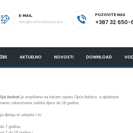
POZOVITE NAS
E-MAIL
+387 32 650-
info@bolnicatesanj.ba
ŽBE
AKTUELNO
NOVOSTI
DOWNLOAD
VOD
čije bolesti
je smješteno na trećem spratu Opće bolnice, a djelatnost
ionarno zdravstvena zaštita djece do 18 godina.
a djeluju tri odsjeka i to:
 do 7 godina,
od 7 do 18 godina i