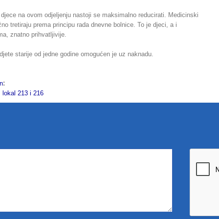
djece na ovom odjeljenju nastoji se maksimalno reducirati. Medicinski
no tretiraju prema principu rada dnevne bolnice. To je djeci, a i
a, znatno prihvatljivije.
djete starije od jedne godine omogućen je uz naknadu.
:
on
kal 213 i 216