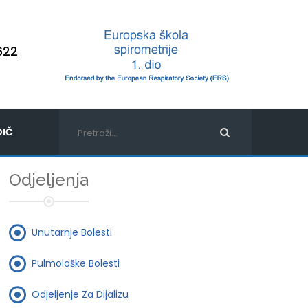
622
IČ
Odjeljenja
Unutarnje Bolesti
Pulmološke Bolesti
Odjeljenje Za Dijalizu