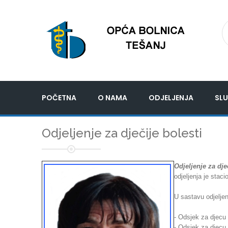
POČETNA
O NAMA
ODJELJENJA
SLU
Odjeljenje za dječije bolesti
Odjeljenje za dje
odjeljenja je stac
U sastavu odjeljenj
- Odsjek za djecu
- Odsjek za djecu 