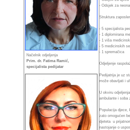
- Odsjek za neonat
Struktura zaposle
- 5 specijalista ped
- 1 diplomirana me
- 1 viša medicinsk
- 5 medicinskih se
- 1 spremačica
Načelnik odjeljenja
Prim. dr. Fatima Ramić,
Odjeljenje raspol
specijalista pedijatar
Pedijatrija je uz 
može obavljati i u
U okviru odjeljenj
ambulante i soba 
Populacija djece, 
zato omogućen bez
djeteta u prijatno
nastojanje o uspost