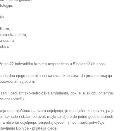
ologiju.
nih
ijatra,
dicinska sestra,
a sestra,
stara i
aže sa 22 bolesnička kreveta raspoređena u 5 bolesničkih soba.
standardnu njegu opremljena i sa dva inkubatora. U njima se terapija
ltrazvučnim svjetlom.
a radi i pedijatrijsko-nefrološka ambulanta, dok je u sklopu prijemne
za opservaciju.
koja su smještena na ovom odjeljenju, je specijalno zahtjevna, pa je
 naknade i stalan boravak majki uz dijete do jedne godine starosti
m ambijentu odjeljenja. Smještaj djece i njihovi majki potvrđuje
avljanju Bolnice - prijatelja djece.