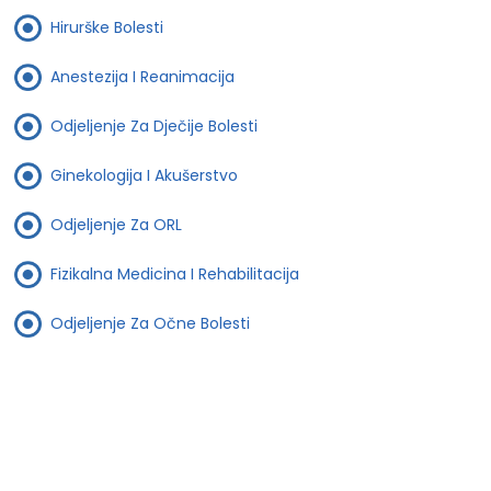
Hirurške Bolesti
Anestezija I Reanimacija
Odjeljenje Za Dječije Bolesti
Ginekologija I Akušerstvo
Odjeljenje Za ORL
Fizikalna Medicina I Rehabilitacija
Odjeljenje Za Očne Bolesti