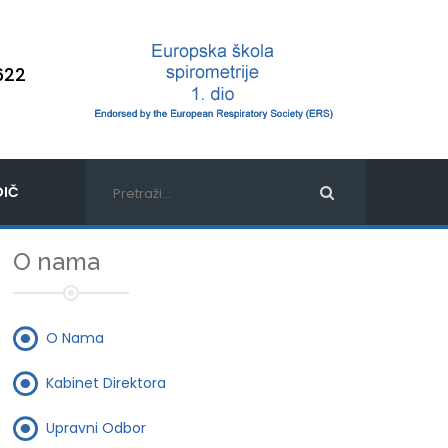
622
IČ
O nama
O Nama
Kabinet Direktora
Upravni Odbor