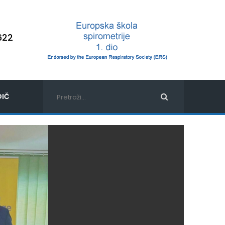
622
IČ