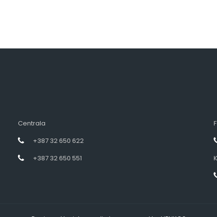
Centrala
F
+387 32 650 622
+387 32 650 551
K