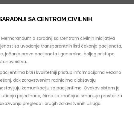
ARADNJI SA CENTROM CIVILNIH
 Memorandum o saradnji sa Centrom civilnih inicijativa
jenost za uvođenje transparentnih listi čekanja pacijenata,
, jačanja prava pacijenata i generalno, boljeg pristupa
stanovništva.
acijentima brži i kvalitetniji pristup informacijama vezano
Tešanj, dok zdravstvenim radnicima olakšavaju
nostavljuju komunikaciju sa pacijentima. Ovakav sistem je
 uticaja pojedinaca, čime se značajno smanjuje prostor za
akazivanja pregleda i drugih zdravstvenih usluga.