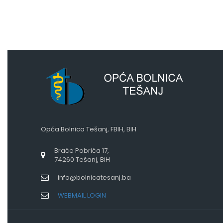
Opća Bolnica Tešanj, FBIH, BIH
Braće Pobrića 17,
74260 Tešanj, BiH
info@bolnicatesanj.ba
WEBMAIL LOGIN