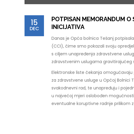
POTPISAN MEMORANDUM O S
15
INICIJATIVA
DEC
Danas je Opća bolnica Tešanj potpisala
(CCI), čime smo pokazali svoju opredjel
s ciljem unapređenja zdravstvene usluge
zdravstvenim uslugama gravitirajućeg 
Elektronske liste čekanja omogućavaju p
za zdravstvene usluge u Općoj Bolnici 
svakodnevni rad, te unapređuju i pojed
u najvećoj mjeri oslobođen mogućnosti
eventualne koruptivne radnje prilikom z