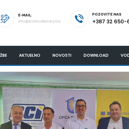
POZOVITE NAS
E-MAIL
+387 32 650-
info@bolnicatesanj.ba
ŽBE
AKTUELNO
NOVOSTI
DOWNLOAD
VOD