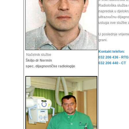
Radiološka služba u
napredak u djelokru
ultrazvučnu dijagno
usluga ove službe 
U poslednje vrijem
grani.
Kontakt telefon:
Načelnik službe
032 206 436 - RTG
Škiljo dr Nermin
032 206 440 - CT
spec. dijagnostičke radiologije