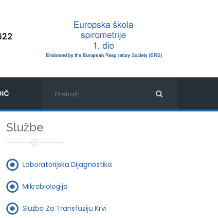
622
IČ
Službe
Laboratorijska Dijagnostika
Mikrobiologija
Služba Za Transfuziju Krvi