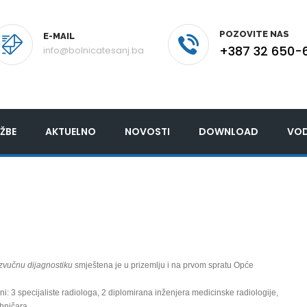
POZOVITE NAS
E-MAIL
+387 32 650-
info@bolnicatesanj.ba
ŽBE
AKTUELNO
NOVOSTI
DOWNLOAD
VOD
azvučnu dijagnostiku
smještena je u prizemlju i na prvom spratu Opće
ni: 3 specijaliste radiologa, 2 diplomirana inženjera medicinske radiologije,
ehničara.