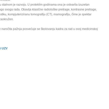
 stalnom je razvoju. U proteklim godinama ona je ostvarila izuzetan
go svoga rada. Obavlja klasične radiološke pretrage, kontrasne pretrage,
stiku, kompjuteriziranu tomografiju (CT), mamografiju, čime je spektar
zaokružen.
e naročita pažnja posvećuje se školovanju kadra za rad u ovoj medicinskoj
 i UZV