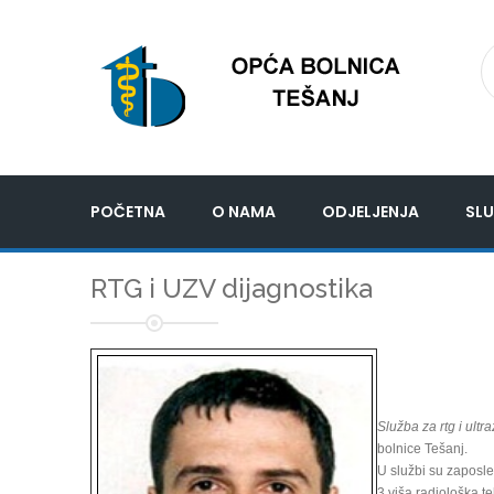
POČETNA
O NAMA
ODJELJENJA
SLU
RTG i UZV dijagnostika
Služba za rtg i ultr
bolnice Tešanj.
U službi su zaposle
3 viša radiološka t