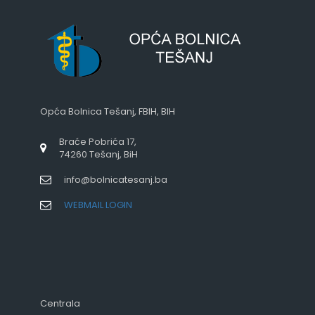
Opća Bolnica Tešanj, FBIH, BIH
Braće Pobrića 17,
74260 Tešanj, BiH
info@bolnicatesanj.ba
WEBMAIL LOGIN
Centrala