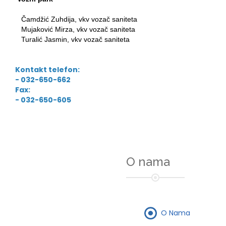
Čamdžić Zuhdija, vkv vozač saniteta
Mujaković Mirza, vkv vozač saniteta
Turalić Jasmin, vkv vozač saniteta
Kontakt telefon:
- 032-650-662
Fax:
- 032-650-605
O nama
O Nama