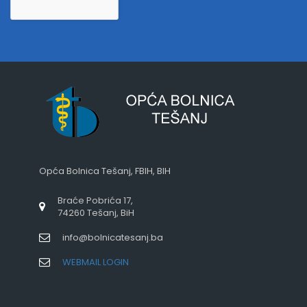
Opća Bolnica Tešanj, FBIH, BIH
Braće Pobrića 17,
74260 Tešanj, BiH
info@bolnicatesanj.ba
WEBMAIL LOGIN