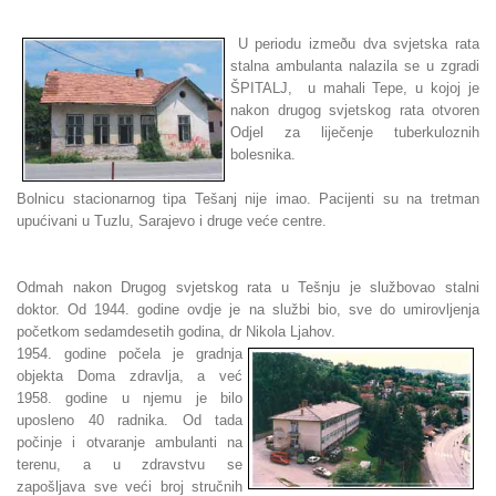
U periodu izmeðu dva svjetska rata
stalna ambulanta nalazila se u zgradi
ŠPITALJ, u mahali Tepe, u kojoj je
nakon drugog svjetskog rata otvoren
Odjel za liječenje tuberkuloznih
bolesnika.
Bolnicu stacionarnog tipa Tešanj nije imao. Pacijenti su na tretman
upućivani u Tuzlu, Sarajevo i druge veće centre.
Odmah nakon Drugog svjetskog rata u Tešnju je službovao stalni
doktor. Od 1944. godine ovdje je na službi bio, sve do umirovljenja
početkom sedamdesetih godina, dr Nikola Ljahov.
1954. godine počela je gradnja
objekta Doma zdravlja, a već
1958. godine u njemu je bilo
uposleno 40 radnika. Od tada
počinje i otvaranje ambulanti na
terenu, a u zdravstvu se
zapošljava sve veći broj stručnih