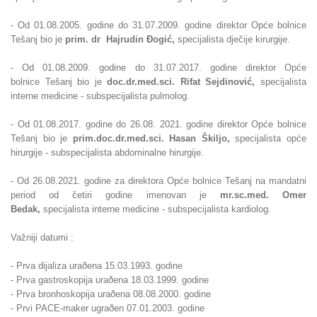
- Od 01.08.2005. godine do 31.07.2009. godine direktor Opće bolnice
Tešanj bio je
prim. dr Hajrudin
Ðogić,
specijalista dječije kirurgije.
- Od
01.08.2009. godine do 31.07.2017. godine direktor Opće
bolnice
Tešanj bio je
doc.dr.med.sci. Rifat Sejdinović,
specijalista
interne medicine - subspecijalista pulmolog.
- Od 01.08.2017. godine do 26.08. 2021. godine direktor Opće bolnice
Tešanj bio
je
prim.
doc.dr.med.sci. Hasan Škiljo,
specijalista opće
hirurgije - subspecijalista abdominalne hirurgije.
- Od 26.08.2021. godine za direktora Opće bolnice Tešanj na mandatni
period od četiri godine imenovan je
mr.sc.med. Omer
Bedak,
specijalista interne medicine - subspecijalista kardiolog.
Važniji datumi :
- Prva dijaliza uraðena 15.03.1993. godine
- Prva gastroskopija uraðena 18.03.1999. godine
- Prva bronhoskopija uraðena 08.08.2000. godine
- Prvi PACE-maker ugraðen 07.01.2003. godine