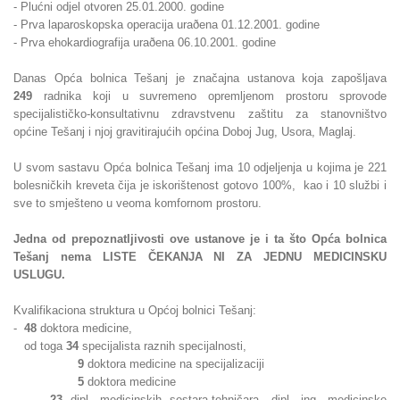
- Plućni odjel otvoren 25.01.2000. godine
- Prva laparoskopska operacija uraðena 01.12.2001. godine
- Prva ehokardiografija uraðena 06.10.2001. godine
Danas Opća bolnica Tešanj je značajna ustanova koja zapošljava
249
radnika koji u suvremeno opremljenom prostoru sprovode
specijalističko-konsultativnu zdravstvenu zaštitu za stanovništvo
općine Tešanj i njoj gravitirajućih općina Doboj Jug, Usora, Maglaj.
U svom sastavu Opća bolnica Tešanj ima 10 odjeljenja u kojima je 221
bolesničkih kreveta čija je iskorištenost gotovo 100%, kao i 10 službi i
sve to smješteno u veoma komfornom prostoru.
Jedna od prepoznatljivosti ove ustanove je i ta što Opća bolnica
Tešanj nema LISTE ČEKANJA NI ZA JEDNU MEDICINSKU
USLUGU.
Kvalifikaciona struktura u Općoj bolnici Tešanj:
-
48
doktora medicine,
od toga
34
specijalista raznih specijalnosti,
9
doktora medicine na specijalizaciji
5
doktora medicine
-
23
dipl. medicinskih sestara-tehničara, dipl. ing. medicinske