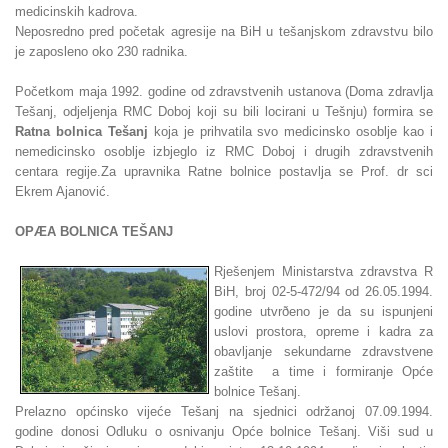
medicinskih kadrova.
Neposredno pred početak agresije na BiH u tešanjskom zdravstvu bilo
je zaposleno oko 230 radnika.
Početkom maja 1992. godine od zdravstvenih ustanova (Doma zdravlja
Tešanj, odjeljenja RMC Doboj koji su bili locirani u Tešnju) formira se
Ratna bolnica Tešanj
koja je prihvatila svo medicinsko osoblje kao i
nemedicinsko osoblje izbjeglo iz RMC Doboj i drugih zdravstvenih
centara regije.Za upravnika Ratne bolnice postavlja se Prof. dr sci
Ekrem Ajanović.
OPÆA BOLNICA TEŠANJ
Rješenjem Ministarstva zdravstva R
BiH, broj 02-5-472/94 od 26.05.1994.
godine utvrðeno je da su ispunjeni
uslovi prostora, opreme i kadra za
obavljanje sekundarne zdravstvene
zaštite a time i formiranje Opće
bolnice Tešanj.
Prelazno općinsko vijeće Tešanj na sjednici održanoj 07.09.1994.
godine donosi Odluku o osnivanju Opće bolnice Tešanj. Viši sud u