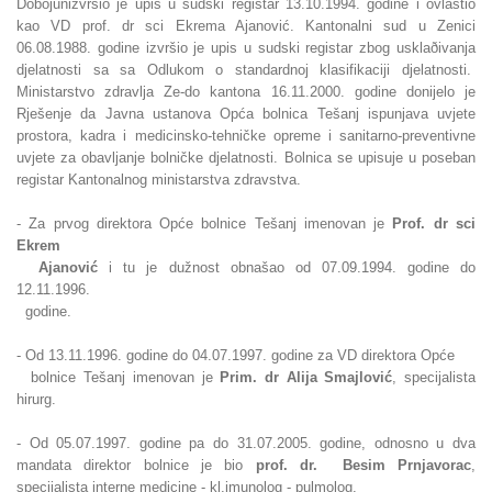
Dobojunizvršio je upis u sudski registar 13.10.1994. godine i ovlastio
kao VD prof. dr sci Ekrema Ajanović. Kantonalni sud u Zenici
06.08.1988. godine izvršio je upis u sudski registar zbog usklaðivanja
djelatnosti sa sa Odlukom o standardnoj klasifikaciji djelatnosti.
Ministarstvo zdravlja Ze-do kantona 16.11.2000. godine donijelo je
Rješenje da Javna ustanova Opća bolnica Tešanj ispunjava uvjete
prostora, kadra i medicinsko-tehničke opreme i sanitarno-preventivne
uvjete za obavljanje bolničke djelatnosti. Bolnica se upisuje u poseban
registar Kantonalnog ministarstva zdravstva.
- Za prvog direktora Opće bolnice Tešanj imenovan je
Prof. dr sci
Ekrem
Ajanović
i tu je dužnost obnašao od 07.09.1994. godine do
12.11.1996.
godine.
- Od 13.11.1996. godine do 04.07.1997. godine za VD direktora Opće
bolnice Tešanj imenovan je
Prim. dr Alija Smajlović
, specijalista
hirurg.
- Od 05.07.1997. godine pa do 31.07.2005. godine, odnosno u dva
mandata
direktor bolnice je bio
prof. dr. Besim Prnjavorac
,
specijalista interne medicine - kl.imunolog - pulmolog.