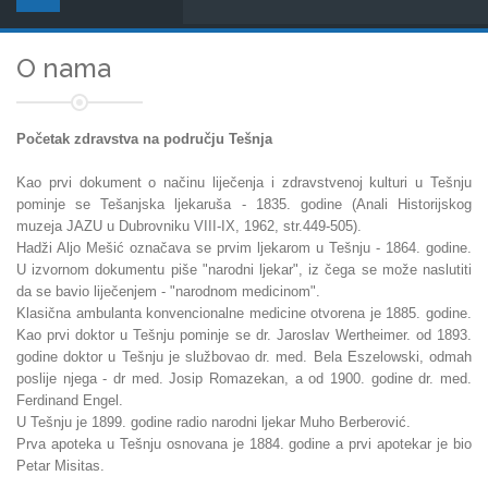
O nama
Početak zdravstva na području Tešnja
Kao prvi dokument o načinu liječenja i zdravstvenoj kulturi u Tešnju
pominje se Tešanjska ljekaruša - 1835. godine (Anali Historijskog
muzeja JAZU u Dubrovniku VIII-IX, 1962, str.449-505).
Hadži Aljo Mešić označava se prvim ljekarom u Tešnju - 1864. godine.
U izvornom dokumentu piše "narodni ljekar", iz čega se može naslutiti
da se bavio liječenjem - "narodnom medicinom".
Klasična ambulanta konvencionalne medicine otvorena je 1885. godine.
Kao prvi doktor u Tešnju pominje se dr. Jaroslav Wertheimer. od 1893.
godine doktor u Tešnju je službovao dr. med. Bela Eszelowski, odmah
poslije njega - dr med. Josip Romazekan, a od 1900. godine dr. med.
Ferdinand Engel.
U Tešnju je 1899. godine radio narodni ljekar Muho Berberović.
Prva apoteka u Tešnju osnovana je 1884. godine a prvi apotekar je bio
Petar Misitas.