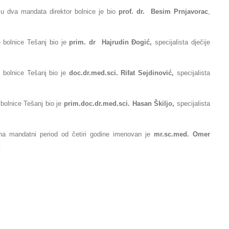
o u dva mandata
direktor bolnice je bio
prof. dr. Besim Prnjavorac
,
 bolnice Tešanj bio je
prim. dr Hajrudin
Ðogić,
specijalista dječije
e bolnice
Tešanj bio je
doc.dr.med.sci. Rifat Sejdinović,
specijalista
bolnice Tešanj bio
je
prim.
doc.dr.med.sci. Hasan Škiljo,
specijalista
na mandatni period od četiri godine imenovan je
mr.sc.med. Omer
.