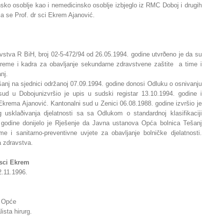
nsko osoblje kao i nemedicinsko osoblje izbjeglo iz RMC Doboj i drugih
ja se Prof. dr sci Ekrem Ajanović.
vstva R BiH, broj 02-5-472/94 od 26.05.1994. godine utvrðeno je da su
opreme i kadra za obavljanje sekundarne zdravstvene zaštite a time i
nj.
anj na sjednici održanoj 07.09.1994. godine donosi Odluku o osnivanju
sud u Dobojunizvršio je upis u sudski registar 13.10.1994. godine i
 Ekrema Ajanović. Kantonalni sud u Zenici 06.08.1988. godine izvršio je
 usklaðivanja djelatnosti sa sa Odlukom o standardnoj klasifikaciji
. godine donijelo je Rješenje da Javna ustanova Opća bolnica Tešanj
e i sanitarno-preventivne uvjete za obavljanje bolničke djelatnosti.
a zdravstva.
r sci Ekrem
2.11.1996.
a Opće
lista hirurg.