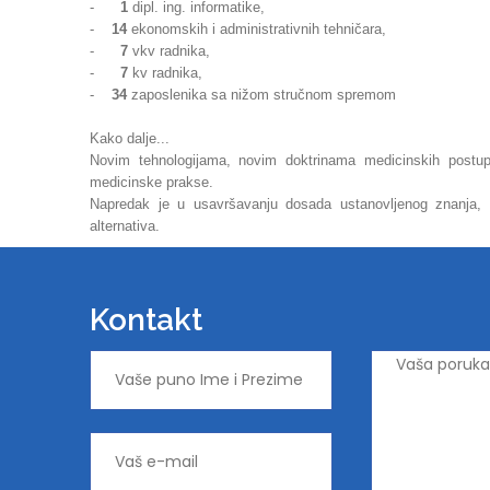
-
1
dipl. ing. informatike,
-
14
ekonomskih i administrativnih tehničara,
-
7
vkv radnika,
-
7
kv radnika,
-
34
zaposlenika sa nižom stručnom spremom
Kako dalje...
Novim tehnologijama, novim doktrinama medicinskih postupa
medicinske prakse.
Napredak je u usavršavanju dosada ustanovljenog znanja, v
alternativa.
Kontakt