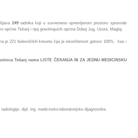
šljava
249
radnika koji u suvremeno opremljenom prostoru sprovode
o općine Tešanj i njoj gravitirajućih općina Doboj Jug, Usora, Maglaj.
a je 221 bolesničkih kreveta čija je iskorištenost gotovo 100%, kao i
pća bolnica Tešanj nema LISTE ČEKANJA NI ZA JEDNU MEDICINSKU
radiologije, dipl. ing. medicinsko-laboratorijske dijagnostike,