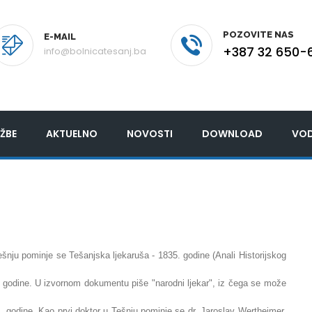
POZOVITE NAS
E-MAIL
+387 32 650-
info@bolnicatesanj.ba
ŽBE
AKTUELNO
NOVOSTI
DOWNLOAD
VOD
ešnju pominje se Tešanjska ljekaruša - 1835. godine (Anali Historijskog
 godine. U izvornom dokumentu piše "narodni ljekar", iz čega se može
 godine. Kao prvi doktor u Tešnju pominje se dr. Jaroslav Wertheimer.