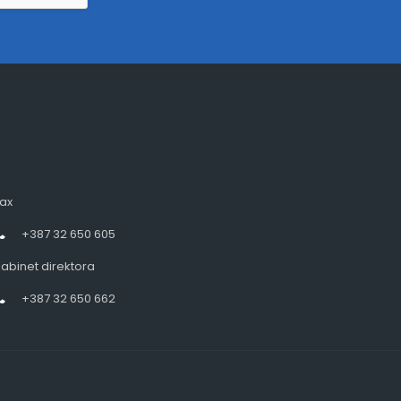
ax
+387 32 650 605
abinet direktora
+387 32 650 662