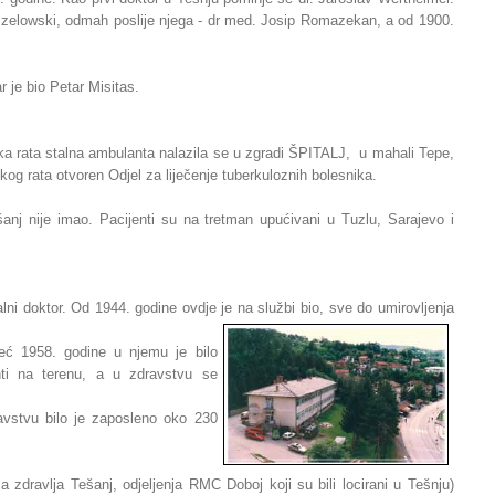
szelowski, odmah poslije njega - dr med. Josip Romazekan, a od 1900.
 je bio Petar Misitas.
a rata stalna ambulanta nalazila se u zgradi ŠPITALJ, u mahali Tepe,
kog rata otvoren Odjel za liječenje tuberkuloznih bolesnika.
šanj nije imao. Pacijenti su na tretman upućivani u Tuzlu, Sarajevo i
i doktor. Od 1944. godine ovdje je na službi bio, sve do umirovljenja
eć 1958. godine u njemu je bilo
nti na terenu, a u zdravstvu se
vstvu bilo je zaposleno oko 230
dravlja Tešanj, odjeljenja RMC Doboj koji su bili locirani u Tešnju)