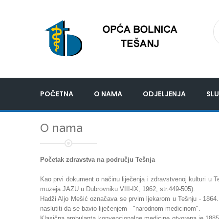
POČETNA
O NAMA
ODJELJENJA
SLU
O nama
Početak zdravstva na području Tešnja
Kao prvi dokument o načinu liječenja i zdravstvenoj kulturi u T
muzeja JAZU u Dubrovniku VIII-IX, 1962, str.449-505).
Hadži Aljo Mešić označava se prvim ljekarom u Tešnju - 1864.
naslutiti da se bavio liječenjem - "narodnom medicinom".
Klasična ambulanta konvencionalne medicine otvorena je 1885.