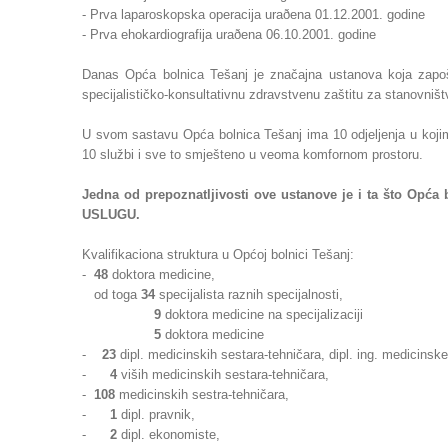
- Prva laparoskopska operacija uraðena 01.12.2001. godine
- Prva ehokardiografija uraðena 06.10.2001. godine
Danas Opća bolnica Tešanj je značajna ustanova koja zapo
specijalističko-konsultativnu zdravstvenu zaštitu za stanovništv
U svom sastavu Opća bolnica Tešanj ima 10 odjeljenja u kojim
10 službi i sve to smješteno u veoma komfornom prostoru.
Jedna od prepoznatljivosti ove ustanove je i ta što O
USLUGU.
Kvalifikaciona struktura u Općoj bolnici Tešanj:
-
48
doktora medicine,
od toga
34
specijalista raznih specijalnosti,
9
doktora medicine na specijalizaciji
5
doktora medicine
-
23
dipl. medicinskih sestara-tehničara, dipl. ing. medicinske 
-
4
viših medicinskih sestara-tehničara,
-
108
medicinskih sestra-tehničara,
-
1
dipl. pravnik,
-
2
dipl. ekonomiste,