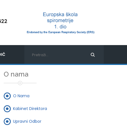
622
IČ
O nama
O Nama
Kabinet Direktora
Upravni Odbor