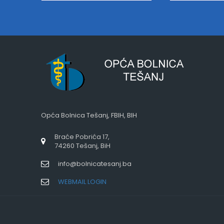
Opća Bolnica Tešanj, FBIH, BIH
Braće Pobrića 17,
74260 Tešanj, BiH
info@bolnicatesanj.ba
WEBMAIL LOGIN