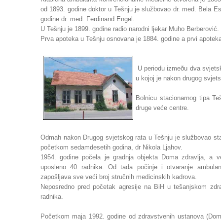
od 1893. godine doktor u Tešnju je službovao dr. med. Bela E
godine dr. med. Ferdinand Engel.
U Tešnju je 1899. godine radio narodni ljekar Muho Berberović.
Prva apoteka u Tešnju osnovana je 1884. godine a prvi apotekar
U periodu izmeðu dva svjetsk
u kojoj je nakon drugog svjets
Bolnicu stacionarnog tipa Te
druge veće centre.
Odmah nakon Drugog svjetskog rata u Tešnju je službovao staln
početkom sedamdesetih godina, dr Nikola Ljahov.
1954. godine počela je gradnja objekta Doma zdravlja, a v
uposleno 40 radnika. Od tada počinje i otvaranje ambula
zapošljava sve veći broj stručnih medicinskih kadrova.
Neposredno pred početak agresije na BiH u tešanjskom zdra
radnika.
Početkom maja 1992. godine od zdravstvenih ustanova (Doma z