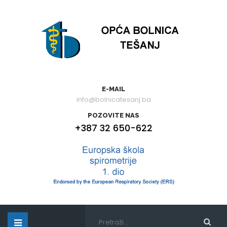
E-MAIL
info@bolnicatesanj.ba
POZOVITE NAS
+387 32 650-622