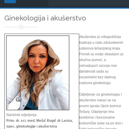
Ginekologija i akušerstvo
Akušerstvo je višegodišnja
tradicija u radu zdravstvenih
ustanova tešanjskog kraja.
Porodi su ovdje obavljani uz
stručnu pomoć, a
zahvaljujući razvoju ove
djelatnosti sada su
nezamislivi bez stalnog
nadzora ginekologa.
Odjeljenje za ginekologiju i
akušerstvo nalazi se na
prvom spratu Opće bolnice
Tešanj. Odjeljenje ima
Načelnik odjeljenja
komforne i funcionalne
Prim. dr. sci. med. Mešić Đogić dr Larisa,
bolesničke sobe sa po dva i
spec. ginekologije i akušerstva