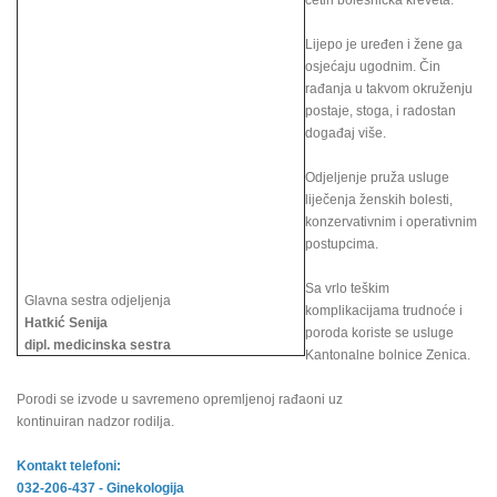
četiri bolesnička kreveta.
Lijepo je uređen i žene ga
osjećaju ugodnim. Čin
rađanja u takvom okruženju
postaje, stoga, i radostan
događaj više.
Odjeljenje pruža usluge
liječenja ženskih bolesti,
konzervativnim i operativnim
postupcima.
Sa vrlo teškim
Glavna sestra odjeljenja
komplikacijama trudnoće i
Hatkić Senija
poroda koriste se usluge
dipl. medicinska sestra
Kantonalne bolnice Zenica.
Porodi se izvode u savremeno opremljenoj rađaoni uz
kontinuiran nadzor rodilja.
Kontakt telefoni:
032-206-437 - Ginekologija