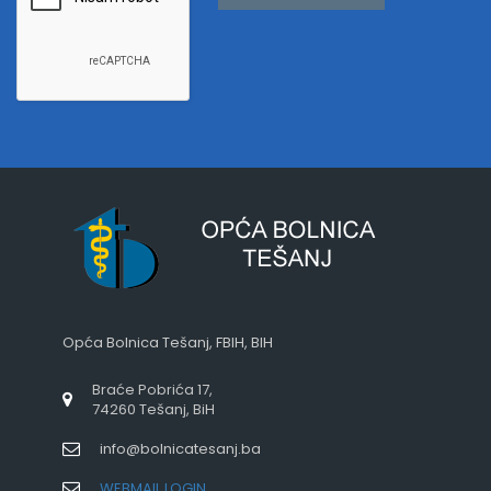
Opća Bolnica Tešanj, FBIH, BIH
Braće Pobrića 17,
74260 Tešanj, BiH
info@bolnicatesanj.ba
WEBMAIL LOGIN