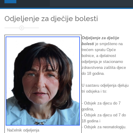
Odjeljenje za dječije bolesti
Odjeljenje za dječije
bolesti
je smješteno na
trećem spratu Opće
bolnice, a djelatnost
odjeljenja je stacionarno
zdravstvena zaštita djece
do 18 godina.
U sastavu odjeljenja djeluju
tri odsjeka i to:
- Odsjek za djecu do 7
godina,
- Odsjek za djecu od 7 do
18 godina i
- Odsjek za neonatologiju.
Načelnik odjeljenja