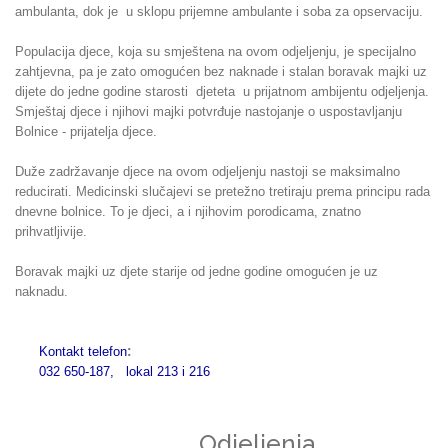
ambulanta, dok je u sklopu prijemne ambulante i soba za opservaciju.
Populacija djece, koja su smještena na ovom odjeljenju, je specijalno
zahtjevna, pa je zato omogućen bez naknade i stalan boravak majki uz
dijete do jedne godine starosti djeteta u prijatnom ambijentu odjeljenja.
Smještaj djece i njihovi majki potvrđuje nastojanje o uspostavljanju
Bolnice - prijatelja djece.
Duže zadržavanje djece na ovom odjeljenju nastoji se maksimalno
reducirati. Medicinski slučajevi se pretežno tretiraju prema principu rada
dnevne bolnice. To je djeci, a i njihovim porodicama, znatno
prihvatljivije.
Boravak majki uz djete starije od jedne godine omogućen je uz
naknadu.
:
Kontakt telefon
032 650-187, lokal 213 i 216
Odjeljenja