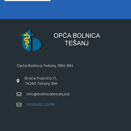
Opća Bolnica Tešanj, FBIH, BIH
Braće Pobrića 17,
74260 Tešanj, BiH
info@bolnicatesanj.ba
WEBMAIL LOGIN