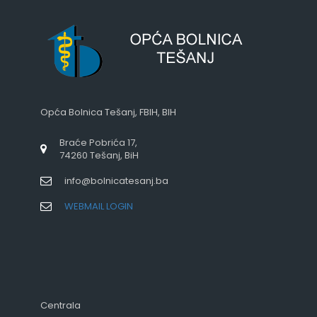
Opća Bolnica Tešanj, FBIH, BIH
Braće Pobrića 17,
74260 Tešanj, BiH
info@bolnicatesanj.ba
WEBMAIL LOGIN
Centrala