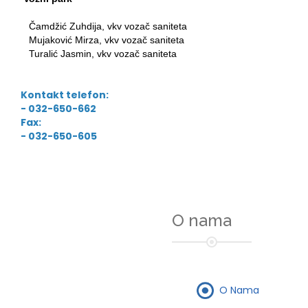
Čamdžić Zuhdija, vkv vozač saniteta
Mujaković Mirza, vkv vozač saniteta
Turalić Jasmin, vkv vozač saniteta
Kontakt telefon:
- 032-650-662
Fax:
- 032-650-605
O nama
O Nama