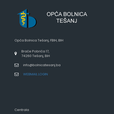
Opća Bolnica Tešanj, FBIH, BIH
Braće Pobrića 17,
74260 Tešanj, BiH
info@bolnicatesanj.ba
WEBMAIL LOGIN
Centrala