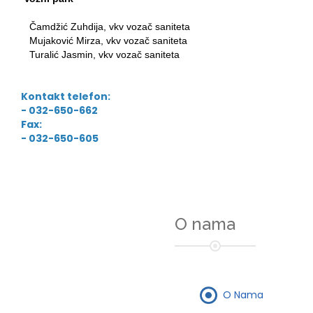
Čamdžić Zuhdija, vkv vozač saniteta
Mujaković Mirza, vkv vozač saniteta
Turalić Jasmin, vkv vozač saniteta
Kontakt telefon:
- 032-650-662
Fax:
- 032-650-605
O nama
O Nama