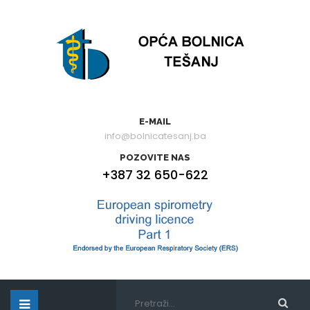
E-MAIL
info@bolnicatesanj.ba
POZOVITE NAS
+387 32 650-622