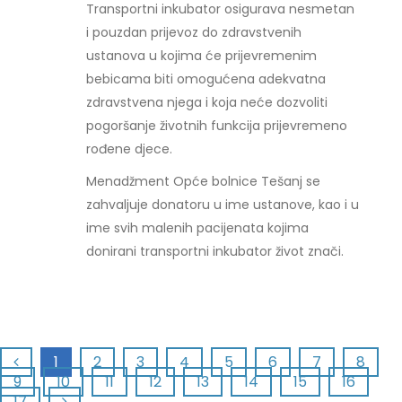
Transportni inkubator osigurava nesmetan
i pouzdan prijevoz do zdravstvenih
ustanova u kojima će prijevremenim
bebicama biti omogućena adekvatna
zdravstvena njega i koja neće dozvoliti
pogoršanje životnih funkcija prijevremeno
rođene djece.
Menadžment Opće bolnice Tešanj se
zahvaljuje donatoru u ime ustanove, kao i u
ime svih malenih pacijenata kojima
donirani transportni inkubator život znači.
1
2
3
4
5
6
7
8
9
10
11
12
13
14
15
16
17