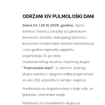
ODRŽANI XIV PULMOLOŠKI DANI
Dana 24. i 25.10.2025. godine
, Opća
bolnica Tešanj u saradnji sa Ljekarskom
komorom Zeničko-dobojskog kantona i
Komorom medicinskih sestara-tehničara je
i ove godine napravila uspješnu
organizaciju 14. po redu
međunarodnog stručno-naučnog skupa
"Pulmološki dani"
. O samom značaju
skupa svjedoči i njegova velika posjećenost,
sa oko 300 učesnika iz zemlje i regiona.
Predavanja su organizovana u dvije sale, za
ljekarske i sestrinske sesije.
Predavači na navedenom skupu su