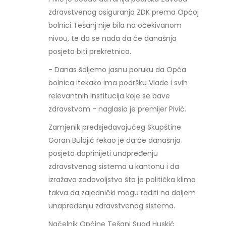
zdravstvenog osiguranja ZDK prema Općoj
bolnici Tešanj nije bila na očekivanom
nivou, te da se nada da će današnja
posjeta biti prekretnica.
- Danas šaljemo jasnu poruku da Opća
bolnica itekako ima podršku Vlade i svih
relevantnih institucija koje se bave
zdravstvom - naglasio je premijer Pivić.
Zamjenik predsjedavajućeg Skupštine
Goran Bulajić rekao je da će današnja
posjeta doprinijeti unapređenju
zdravstvenog sistema u kantonu i da
izražava zadovoljstvo što je politička klima
takva da zajednički mogu raditi na daljem
unapređenju zdravstvenog sistema.
Načelnik Općine Tešanj Suad Huskić