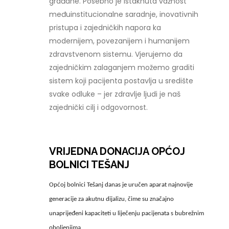
građane. Posebno je istaknuta važnost
međuinstitucionalne saradnje, inovativnih
pristupa i zajedničkih napora ka
modernijem, povezanijem i humanijem
zdravstvenom sistemu. Vjerujemo da
zajedničkim zalaganjem možemo graditi
sistem koji pacijenta postavlja u središte
svake odluke – jer zdravlje ljudi je naš
zajednički cilj i odgovornost.
VRIJEDNA DONACIJA OPĆOJ
BOLNICI TEŠANJ
Općoj bolnici Tešanj danas je uručen aparat najnovije
generacije za akutnu dijalizu, čime su značajno
unaprijeđeni kapaciteti u liječenju pacijenata s bubrežnim
oboljenjima.