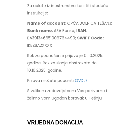
Za uplate iz inostranstva koristiti sljedeće
instrukcije:
Name of account:
OPĆA BOLNICA TEŠANJ;
Bank name:
ASA Banka;
IBAN:
BA391346651006764490;
SWIFT Code:
IKBZBA2XXXX
Rok za podnošenje prijava je 01.10.2025.
godine. Rok za slanje abstrakata do
10.10.2025. godine.
Prijavu možete popuniti
OVDJE.
S velikom zadovoljstvom Vas pozivamo i
želimo Vam ugodan boravak u Tešnju.
VRIJEDNA DONACIJA