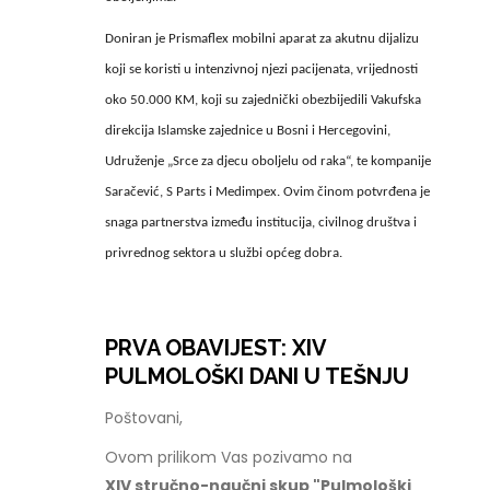
Doniran je Prismaflex mobilni aparat za akutnu dijalizu
koji se koristi u intenzivnoj njezi pacijenata, vrijednosti
oko 50.000 KM, koji su zajednički obezbijedili Vakufska
direkcija Islamske zajednice u Bosni i Hercegovini,
Udruženje „Srce za djecu oboljelu od raka“, te kompanije
Saračević, S Parts i Medimpex. Ovim činom potvrđena je
snaga partnerstva između institucija, civilnog društva i
privrednog sektora u službi općeg dobra.
PRVA OBAVIJEST: XIV
PULMOLOŠKI DANI U TEŠNJU
Poštovani,
Ovom prilikom Vas pozivamo na
XIV stručno-naučni skup "Pulmološki