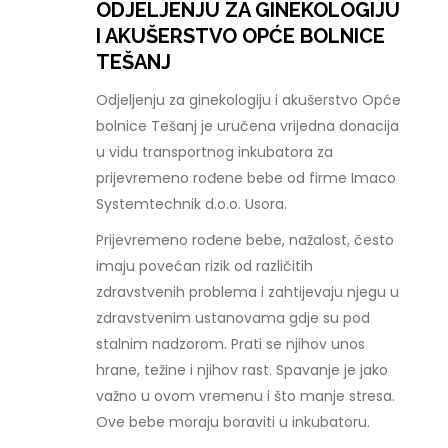
ODJELJENJU ZA GINEKOLOGIJU
I AKUŠERSTVO OPĆE BOLNICE
TEŠANJ
Odjeljenju za ginekologiju i akušerstvo Opće
bolnice Tešanj je uručena vrijedna donacija
u vidu transportnog inkubatora za
prijevremeno rođene bebe od firme Imaco
Systemtechnik d.o.o. Usora.
Prijevremeno rođene bebe, nažalost, često
imaju povećan rizik od različitih
zdravstvenih problema i zahtijevaju njegu u
zdravstvenim ustanovama gdje su pod
stalnim nadzorom. Prati se njihov unos
hrane, težine i njihov rast. Spavanje je jako
važno u ovom vremenu i što manje stresa.
Ove bebe moraju boraviti u inkubatoru.