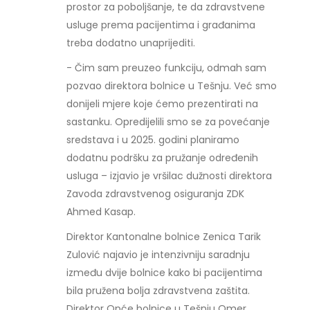
prostor za poboljšanje, te da zdravstvene
usluge prema pacijentima i građanima
treba dodatno unaprijediti.
- Čim sam preuzeo funkciju, odmah sam
pozvao direktora bolnice u Tešnju. Već smo
donijeli mjere koje ćemo prezentirati na
sastanku. Opredijelili smo se za povećanje
sredstava i u 2025. godini planiramo
dodatnu podršku za pružanje određenih
usluga – izjavio je vršilac dužnosti direktora
Zavoda zdravstvenog osiguranja ZDK
Ahmed Kasap.
Direktor Kantonalne bolnice Zenica Tarik
Zulović najavio je intenzivniju saradnju
između dvije bolnice kako bi pacijentima
bila pružena bolja zdravstvena zaštita.
Direktor Opće bolnice u Tešnju Omer