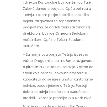
i direktor Kantonalne bolnice Zenica Tarik
Zulović danas je posjetila Opću bolnicu u
Tešnju. Tokom posjete obišli su nekoliko
odjela, razgovarali sa zaposlenima i
pacijentima, te održali radni sastanak sa
direktorom bolnice Omerom Bedakom i
načelnikom Općine Tešanj Suadom
Huskićem.
- Za nas je ova posjeta Tešnju izuzetno
važna. Drago mi je da možemo razgovarati
o pitanjima koja se tiču zdravlja. Želimo da
stvari koje nemaju dovoljno prostora ili
kapaciteta da se riješe unutar Kantonalne
bolnice, budu riješene u Tešnju. Postoji
dobra saradnja koja će se u budućnosti
proširiti - kazao je premijer ZDK Nezir Pivić.
Pivić je dodao da ranija podrška Zavoda