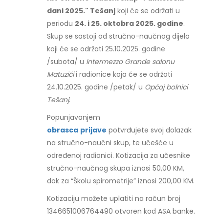
dani 2025." Tešanj
koji će se održati u
periodu
24. i 25. oktobra 2025. godine
.
Skup se sastoji od stručno-naučnog dijela
koji će se održati 25.10.2025. godine
/subota/ u
Intermezzo Grande salonu
Matuzići
i radionice koja će se održati
24.10.2025. godine /petak/ u
Općoj bolnici
Tešanj
.
Popunjavanjem
obrasca
prijave
potvrđujete svoj dolazak
na stručno-naučni skup, te učešće u
određenoj radionici. Kotizacija za učesnike
stručno-naučnog skupa iznosi 50,00 KM,
dok za “Školu spirometrije” iznosi 200,00 KM.
Kotizaciju možete uplatiti na račun broj
1346651006764490 otvoren kod ASA banke.