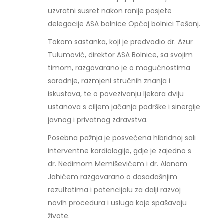
uzvratni susret nakon ranije posjete
delegacije ASA bolnice Općoj bolnici Tešanj.
Tokom sastanka, koji je predvodio dr. Azur
Tulumović, direktor ASA Bolnice, sa svojim
timom, razgovarano je o mogućnostima
saradnje, razmjeni stručnih znanja i
iskustava, te o povezivanju ljekara dviju
ustanova s ciljem jačanja podrške i sinergije
javnog i privatnog zdravstva.
Posebna pažnja je posvećena hibridnoj sali
interventne kardiologije, gdje je zajedno s
dr. Nedimom Memiševićem i dr. Alanom
Jahićem razgovarano o dosadašnjim
rezultatima i potencijalu za dalji razvoj
novih procedura i usluga koje spašavaju
živote.