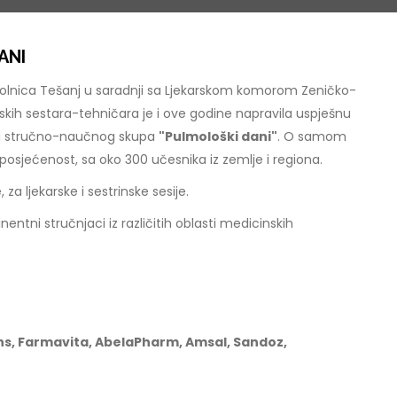
ANI
olnica Tešanj u saradnji sa Ljekarskom komorom Zeničko-
ih sestara-tehničara je i ove godine napravila uspješnu
og stručno-naučnog skupa
"Pulmološki dani"
. O samom
posjećenost, sa oko 300 učesnika iz zemlje i regiona.
za ljekarske i sestrinske sesije.
ni stručnjaci iz različitih oblasti medicinskih
ns, Farmavita, AbelaPharm, Amsal, Sandoz,