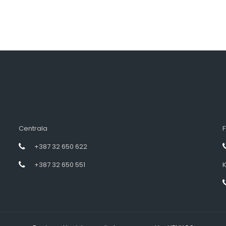
Centrala
F
+387 32 650 622
+387 32 650 551
K