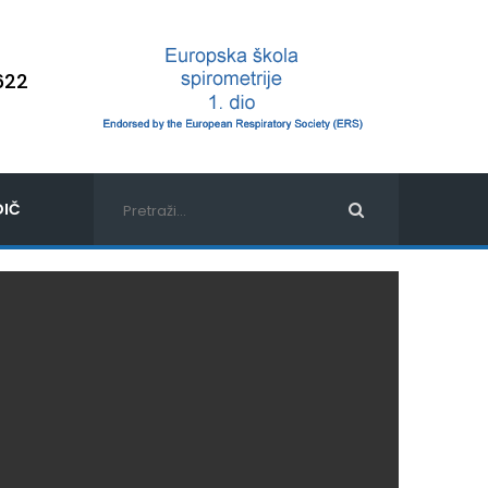
622
IČ