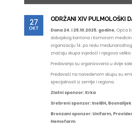
ODRŽANI XIV PULMOLOŠKI D
27
OKT
Dana 24. i 25.10.2025. godine
, Opća b
dobojskog kantona i Komorom medicinsk
organizaciju 14. po redu međunarodn
značaju skupa svjedoči i njegova velika 
Predavanja su organizovana u dvije sale, 
Predavači na navedenom skupu su eminent
specijalnosti iz zemlje i regiona.
Zlatni sponzor: Krka
Srebreni sponzor: InelBH, Bosnalijek
Bronzani sponzor: Unifarm, Provide
Hemofarm