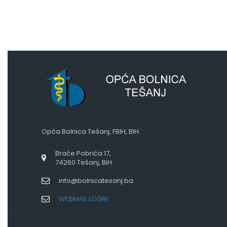
Opća Bolnica Tešanj, FBIH, BIH
Braće Pobrića 17,
74260 Tešanj, BiH
info@bolnicatesanj.ba
WEBMAIL LOGIN