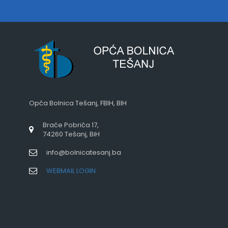
Opća Bolnica Tešanj, FBIH, BIH
Braće Pobrića 17,
74260 Tešanj, BiH
info@bolnicatesanj.ba
WEBMAIL LOGIN