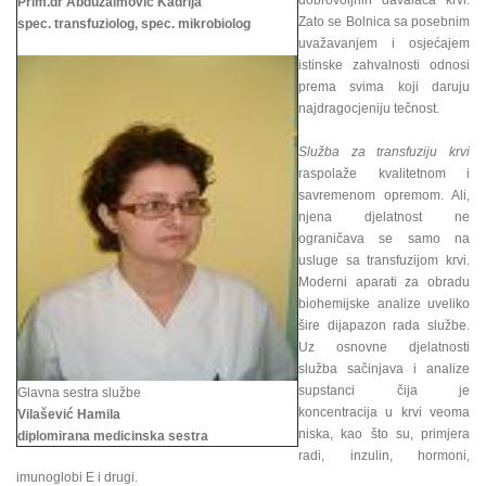
dobrovoljnih davalaca krvi.
Prim.dr Abduzaimović Kadrija
Zato se Bolnica sa posebnim
spec. transfuziolog, spec. mikrobiolog
uvažavanjem i osjećajem
istinske zahvalnosti odnosi
prema svima koji daruju
najdragocjeniju tečnost.
Služba za transfuziju krvi
raspolaže kvalitetnom i
savremenom opremom. Ali,
njena djelatnost ne
ograničava se samo na
usluge sa transfuzijom krvi.
Moderni aparati za obradu
biohemijske analize uveliko
šire dijapazon rada službe.
Uz osnovne djelatnosti
služba sačinjava i analize
supstanci čija je
Glavna sestra službe
koncentracija u krvi veoma
Vilašević Hamila
niska, kao što su, primjera
diplomirana medicinska sestra
radi, inzulin, hormoni,
imunoglobi E i drugi.