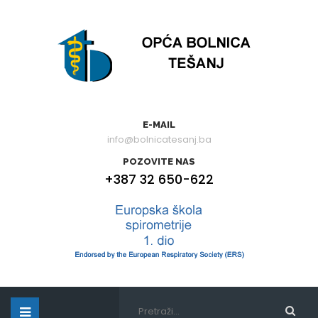
E-MAIL
info@bolnicatesanj.ba
POZOVITE NAS
+387 32 650-622