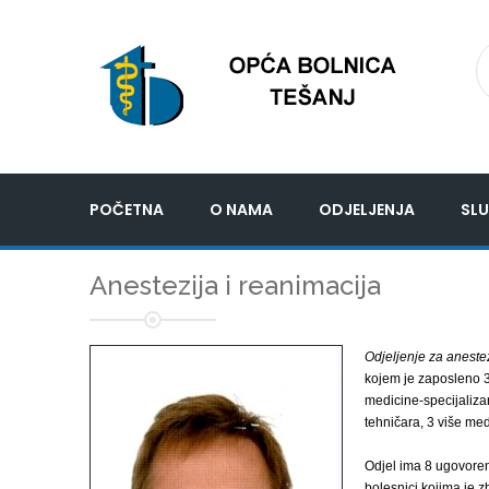
POČETNA
O NAMA
ODJELJENJA
SLU
Anestezija i reanimacija
Odjeljenje za anestez
kojem je zaposleno 3 
medicine-specijaliza
tehničara, 3 više med
Odjel ima 8 ugovoreni
bolesnici kojima je z