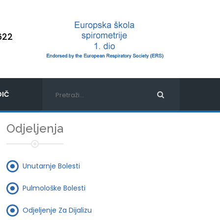
622
IČ
Odjeljenja
Unutarnje Bolesti
Pulmološke Bolesti
Odjeljenje Za Dijalizu