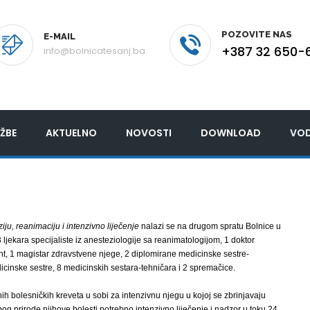
POZOVITE NAS
E-MAIL
+387 32 650-
info@bolnicatesanj.ba
ŽBE
AKTUELNO
NOVOSTI
DOWNLOAD
VOD
iju, reanimaciju i intenzivno liječenje
nalazi se na drugom spratu Bolnice u
ljekara specijaliste iz anesteziologije sa reanimatologijom, 1 doktor
nt, 1 magistar zdravstvene njege, 2 diplomirane medicinske sestre-
icinske sestre, 8 medicinskih sestara-tehničara i 2 spremačice.
h bolesničkih kreveta u sobi za intenzivnu njegu u kojoj se zbrinjavaju
bog prirode njihove bolesti potrebno intenzivno liječenje i nadzor u toku 24