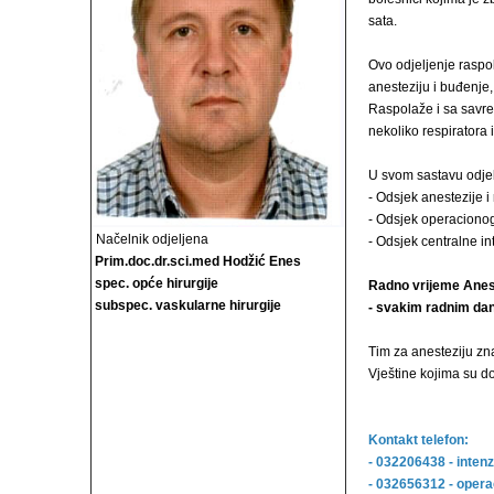
sata.
Ovo odjeljenje raspo
anesteziju i buđenje
Raspolaže i sa savr
nekoliko respiratora 
U svom sastavu odjelj
- Odsjek anestezije i
- Odsjek operacionog
Načelnik odjeljena
- Odsjek centralne i
Prim.doc.dr.sci.med Hodžić Enes
spec. opće hirurgije
Radno vrijeme Anes
subspec. vaskularne hirurgije
- svakim radnim dan
Tim za anesteziju zn
Vještine kojima su d
Kontakt telefon:
- 032206438 - inten
- 032656312 - opera