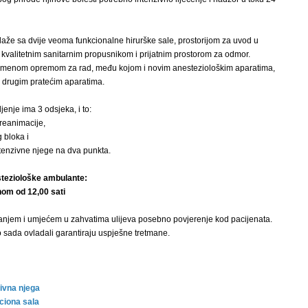
laže sa dvije veoma funkcionalne hirurške sale, prostorijom za uvod u
, kvalitetnim sanitarnim propusnikom i prijatnim prostorom za odmor.
emenom opremom za rad, među kojom i novim anesteziološkim aparatima,
i drugim pratećim aparatima.
enje ima 3 odsjeka, i to:
 reanimacije,
 bloka i
ntenzivne njege na dva punkta.
teziološke ambulante:
om od 12,00 sati
anjem i umjećem u zahvatima ulijeva posebno povjerenje kod pacijenata.
o sada ovladali garantiraju uspješne tretmane.
zivna njega
ciona sala