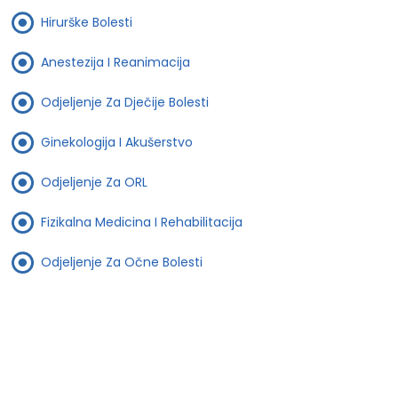
Hirurške Bolesti
Anestezija I Reanimacija
Odjeljenje Za Dječije Bolesti
Ginekologija I Akušerstvo
Odjeljenje Za ORL
Fizikalna Medicina I Rehabilitacija
Odjeljenje Za Očne Bolesti