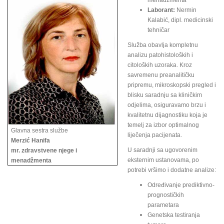
menadžmenta
Laborant:
Nermin
Kalabić, dipl. medicinski
tehničar
Služba obavlja kompletnu
analizu patohistoloških i
citoloških uzoraka. Kroz
savremenu preanalitičku
pripremu, mikroskopski pregled i
blisku saradnju sa kliničkim
odjelima, osiguravamo brzu i
kvalitetnu dijagnostiku koja je
temelj za izbor optimalnog
Glavna sestra službe
liječenja pacijenata.
Merzić Hanifa
U saradnji sa ugovorenim
mr. zdravstvene njege i
eksternim ustanovama, po
menadžmenta
potrebi vršimo i dodatne analize:
Određivanje prediktivno-
prognostičkih
parametara
Genetska testiranja