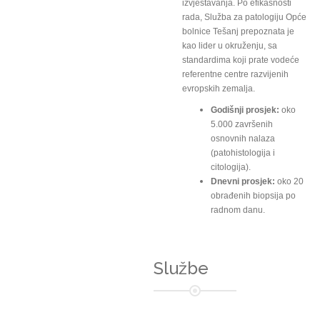
izvještavanja. Po efikasnosti
rada, Služba za patologiju Opće
bolnice Tešanj prepoznata je
kao lider u okruženju, sa
standardima koji prate vodeće
referentne centre razvijenih
evropskih zemalja.
Godišnji prosjek:
oko
5.000 završenih
osnovnih nalaza
(patohistologija i
citologija).
Dnevni prosjek:
oko 20
obrađenih biopsija po
radnom danu.
Službe