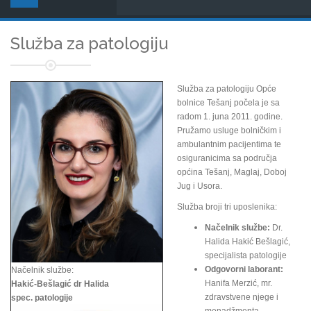
Služba za patologiju
Služba za patologiju Opće
bolnice Tešanj počela je sa
radom 1. juna 2011. godine.
Pružamo usluge bolničkim i
ambulantnim pacijentima te
osiguranicima sa područja
općina Tešanj, Maglaj, Doboj
Jug i Usora.
Služba broji tri uposlenika:
Načelnik službe:
Dr.
Halida Hakić Bešlagić,
specijalista patologije
Odgovorni laborant:
Načelnik službe:
Hanifa Merzić, mr.
Hakić-Bešlagić dr Halida
zdravstvene njege i
spec. patologije