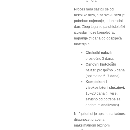
tumora
Proces rada sastoji se od
nekoliko faza, a za svaku fazu je
potreban najmanje jedan radni
dan. Zbog toga se patohistološki
izvještaj može kompletirati
najranije tri dana od dospijeća
materijala.
Citološki nalazi:
prosječno 3 dana.
Osnovni histološki
nalazi:
prosječno 5 dana
(optimalno 5–7 dana).
Kompleksni i
visokosloženi slučajevi:
15–20 dana (ili više,
zavisno od potrebe za
dodatnim analizama).
Naš prioritet je apsolutna tačnost
dijagnoze, praćena
maksimalnom brzinom