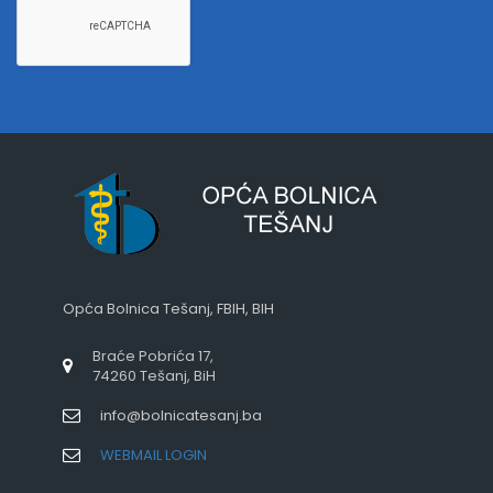
Opća Bolnica Tešanj, FBIH, BIH
Braće Pobrića 17,
74260 Tešanj, BiH
info@bolnicatesanj.ba
WEBMAIL LOGIN