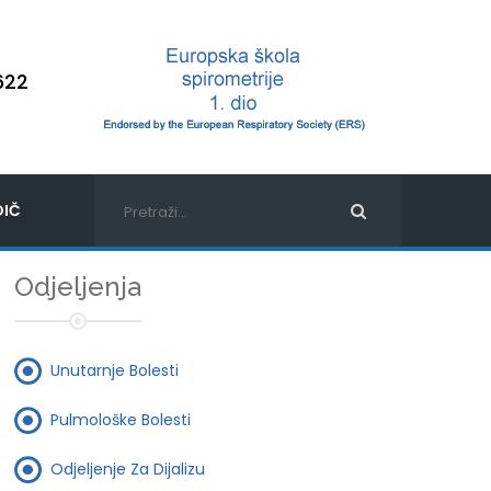
622
IČ
Odjeljenja
Unutarnje Bolesti
Pulmološke Bolesti
Odjeljenje Za Dijalizu