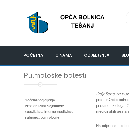
POČETNA
O NAMA
ODJELJENJA
SLU
Pulmološke bolesti
Odjeljene za pul
prostor Opće bolnic
Načelnik odjeljenja
pneumoftiziologa, 2
Prof. dr. Rifat Sejdinović
medicinskih sestara
specijalista interne medicine,
subspec. pulmologije
Na odjeljenju se li