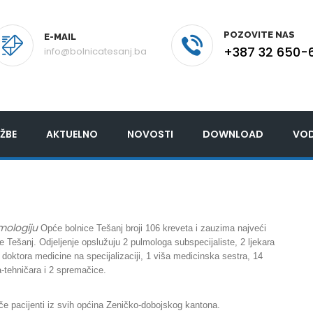
POZOVITE NAS
E-MAIL
+387 32 650-
info@bolnicatesanj.ba
ŽBE
AKTUELNO
NOVOSTI
DOWNLOAD
VOD
mologiju
Opće bolnice Tešanj broji 106 kreveta i zauzima najveći
e Tešanj. Odjeljenje opslužuju 2 pulmologa subspecijaliste, 2 ljekara
 doktora medicine na specijalizaciji, 1 viša medicinska sestra, 14
-tehničara i 2 spremačice.
ječe pacijenti iz svih općina Zeničko-dobojskog kantona.