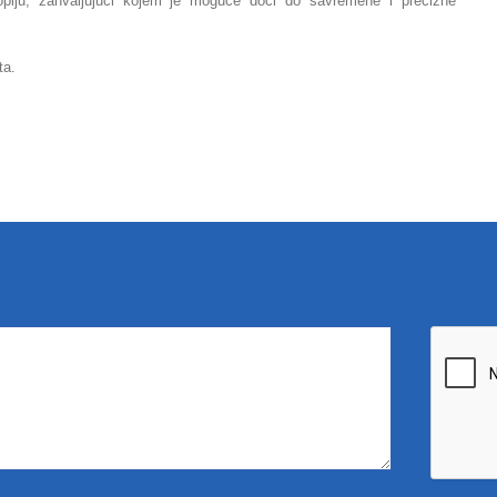
kopiju, zahvaljujući kojem je moguće doći do savremene i precizne
ta.