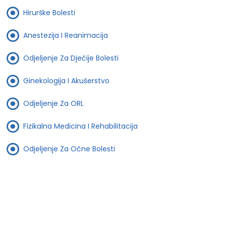
Hirurške Bolesti
Anestezija I Reanimacija
Odjeljenje Za Dječije Bolesti
Ginekologija I Akušerstvo
Odjeljenje Za ORL
Fizikalna Medicina I Rehabilitacija
Odjeljenje Za Očne Bolesti