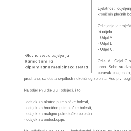
Djelatnost odjelje
kroničnih plućnih b
Odjeljenje je smješ
tri odjela:
- Odjel A
- Odjel B i
- Odjel C.
Glavna sestra odjeljenja
Ramić Samira
Odjel A i Odjel C 
diplomirana medicinska sestra
soba. Sobe su dvok
boravak pacijenata,
prostrane, sa dosta svjetlosti i okolišnog zelenila. Već prvi po
Na odjeljenju djeluju i odsjeci, i to:
- odsjek za akutne pulmološke bolesti,
- odsjek za hronične pulmološke bolesti,
- odsjek za maligne pulmološke bolesti i
- odsjek za endoskopiju.