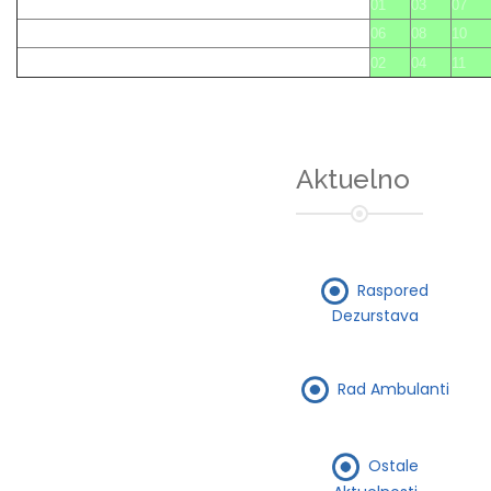
01
03
07
06
08
10
02
04
11
Aktuelno
Raspored
Dezurstava
Rad Ambulanti
Ostale