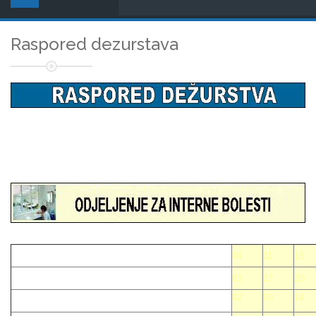
Raspored dezurstava
04
11
18
03
17
20
02
09
14