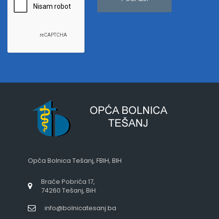
Opća Bolnica Tešanj, FBIH, BIH
Braće Pobrića 17,
74260 Tešanj, BiH
info@bolnicatesanj.ba