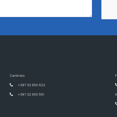
Centrala
F
+387 32 650 622
+387 32 650 551
K