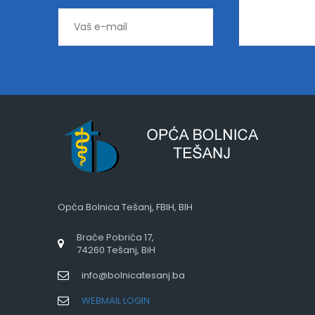
Opća Bolnica Tešanj, FBIH, BIH
Braće Pobrića 17,
74260 Tešanj, BiH
info@bolnicatesanj.ba
WEBMAIL LOGIN