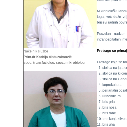
Mikrobiološki labor
toga, već duže vri
brisevi radnih povr
Pouzdan nadzor 
intrahospitalnih infe
Pretrage se primaj
Načelnik službe
Prim.dr Kadrija Abduzaimović
Pretrage koje se rad
spec. transfuziolog, spec. mikrobiolog
1. stolica na jaja c
2. stolica na klico
3. stolica na Cand
4. koprokultura
5. perianalni otisa
6. urinokultura
7. bris grla
8. bris nosa
9. bris rane
10. bris konjuktive 
11. bris uha