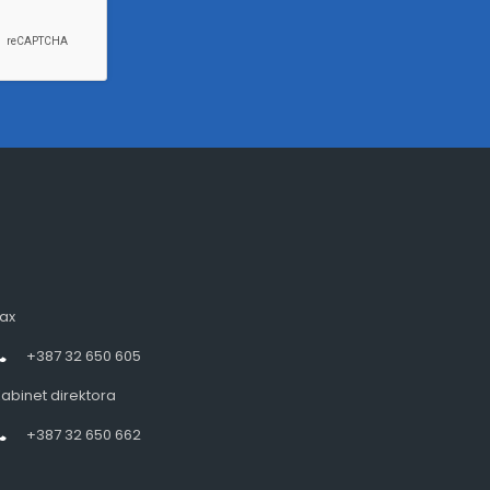
ax
+387 32 650 605
abinet direktora
+387 32 650 662