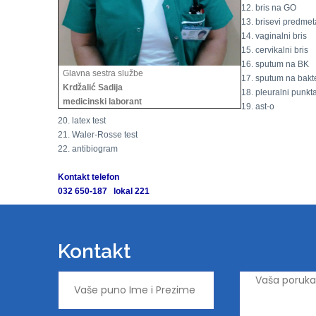
12. bris na GO
13. brisevi predmet
14. vaginalni bris
15. cervikalni bris
16. sputum na BK
Glavna sestra službe
17. sputum na bakte
Krdžalić Sadija
18. pleuralni punkta
medicinski laborant
19. ast-o
20. latex test
21. Waler-Rosse test
22. antibiogram
Kontakt telefon
032 650-187 lokal 221
Kontakt