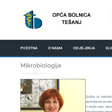
POČETNA
O NAMA
ODJELJENJA
SLU
Mikrobiologija
Služba za mikrobi
opremljenim prosto
U službi rade: speci
laboratorijska tehn