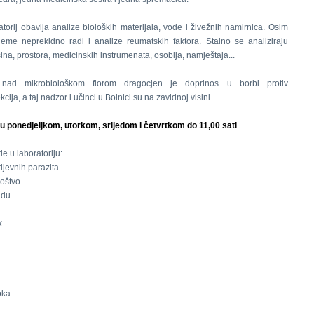
atorij obavlja analize bioloških materijala, vode i živežnih namirnica. Osim
jeme neprekidno radi i analize reumatskih faktora. Stalno se analiziraju
šina, prostora, medicinskih instrumenata, osoblja, namještaja...
nad mikrobiološkom florom dragocjen je doprinos u borbi protiv
kcija, a taj nadzor i učinci u Bolnici su na zavidnoj visini.
u ponedjeljkom, utorkom, srijedom i četvrtkom do 11,00 sati
e u laboratoriju:
rijevnih parazita
noštvo
idu
k
oka