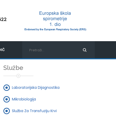
622
IČ
Službe
Laboratorijska Dijagnostika
Mikrobiologija
Služba Za Transfuziju Krvi