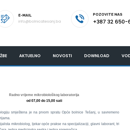
POZOVITE NAS
E-MAIL
+387 32 650-
info@bolnicatesanj.ba
ŽBE
AKTUELNO
NOVOSTI
DOWNLOAD
VOD
Radno vrijeme mikrobiološkog laboratorija
od 07,00 do 15,00 sati
ologiju smještena je na prvom spratu Opće bolnice Tešanj, u savremeno
rijama.
jalista mikrobiolog, ljekar opće prakse na specijalizaciji, glavni laborant, tri
ičara, jedna medicinska sestra i jedna spremačica.