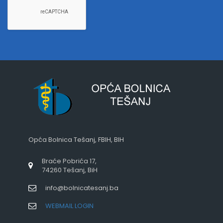
Opća Bolnica Tešanj, FBIH, BIH
Braće Pobrića 17,
74260 Tešanj, BiH
info@bolnicatesanj.ba
WEBMAIL LOGIN