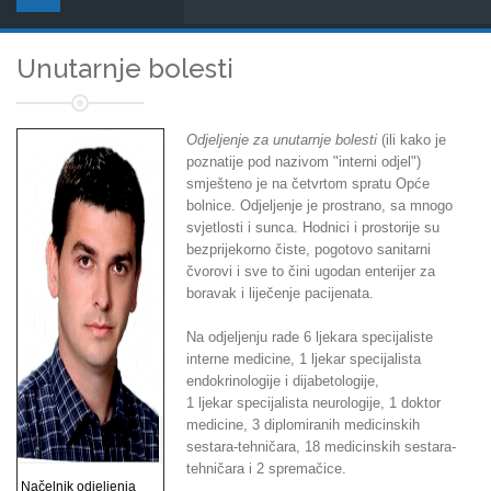
Unutarnje bolesti
Odjeljenje za unutarnje bolesti
(ili kako je
poznatije pod nazivom "interni odjel")
smješteno je na četvrtom spratu Opće
bolnice. Odjeljenje je prostrano, sa mnogo
svjetlosti i sunca. Hodnici i prostorije su
bezprijekorno čiste, pogotovo sanitarni
čvorovi i sve to čini ugodan enterijer za
boravak i liječenje pacijenata.
Na odjeljenju rade 6 ljekara specijaliste
interne medicine, 1 ljekar specijalista
endokrinologije i dijabetologije,
1 ljekar specijalista neurologije, 1 doktor
medicine, 3 diplomiranih medicinskih
sestara-tehničara, 18 medicinskih sestara-
tehničara i 2 spremačice.
Načelnik odjeljenja