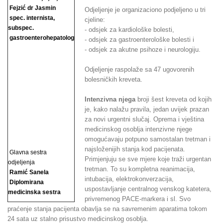
Fejzić dr Jasmin
Odjeljenje je organizaciono podjeljeno u tri
spec. internista,
cjeline:
subspec.
- odsjek za kardiološke bolesti,
gastroenterohepatolog
- odsjek za gastroenterološke bolesti i
- odsjek za akutne psihoze i neurologiju.
Odjeljenje raspolaže sa 47 ugovorenih
bolesničkih kreveta.
Intenzivna njega
broji šest kreveta od kojih
je, kako nalažu pravila, jedan uvijek prazan
za novi urgentni slučaj. Oprema i vještina
medicinskog osoblja intenzivne njege
omogućavaju potpuno samostalan tretman i
najsloženijih stanja kod pacijenata.
Glavna sestra
Primjenjuju se sve mjere koje traži urgentan
odjeljenja
tretman. To su kompletna reanimacija,
Ramić Sanela
intubacija, elektrokonverzacija,
Diplomirana
uspostavljanje centralnog venskog katetera,
medicinska sestra
privremenog PACE-markera i sl. Svo
praćenje stanja pacijenta obavlja se na savremenim aparatima tokom
24 sata uz stalno prisustvo medicinskog osoblja.