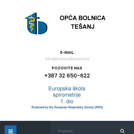
E-MAIL
info@bolnicatesanj.ba
POZOVITE NAS
+387 32 650-622