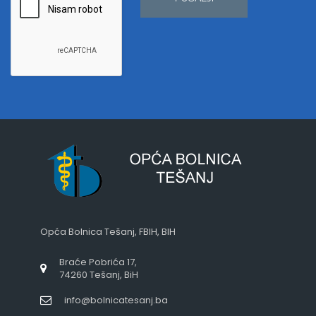
Opća Bolnica Tešanj, FBIH, BIH
Braće Pobrića 17,
74260 Tešanj, BiH
info@bolnicatesanj.ba