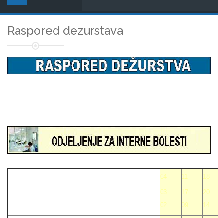
Raspored dezurstava
04
11
18
03
17
20
02
09
14