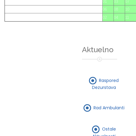
01
03
07
06
08
10
02
04
11
Aktuelno
Raspored
Dezurstava
Rad Ambulanti
Ostale