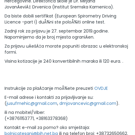
Hercegovine. Direktorica škole je Dr. Mirjana
JovanÄeviÄ‡ Drvenica (Institut Sremska Kamenica).
Da biste dobili sertifikat (European Spirometry Driving
Licence -part I) duÅ¾ni ste poloÅ¾iti online test.
Zadnji rok za prijavu je 27. septembar 2019.godine.
Napominjemo da je broj mjesta ograniÄen.
Za prijavu uÄešÄ‡a morate popuniti obrazac u elektronskoj
formi.
Visina kotizacije je 240 konvertibilnih maraka ili 120 eura. .
Instrukcije za plaÄ‡anje moÅ¾ete preuzeti
OVDJE
E-mail adrese i kontakti za prijavljivanje su:
(
jusufmehic@gmail.com
,
dmjovancevic@gmail.com
).
ili na mobitel/Viber:
(+38761153771, +38163378368)
Kontakt e-mail za pomo? oko smještaja:
bolnicatesanj@bih.net.ba
ili na telefon broj: +38732650662.