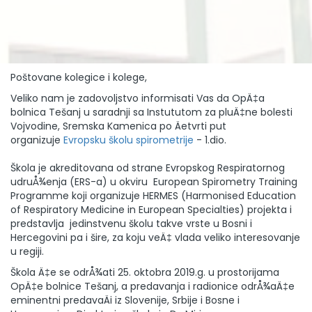
Poštovane kolegice i kolege,
Veliko nam je zadovoljstvo informisati Vas da OpÄ‡a
bolnica Tešanj u saradnji sa Instututom za pluÄ‡ne bolesti
Vojvodine, Sremska Kamenica po Äetvrti put
organizuje
Evropsku školu spirometrije
- 1.dio.
Škola je akreditovana od strane Evropskog Respiratornog
udruÅ¾enja (ERS-a) u okviru European Spirometry Training
Programme koji organizuje HERMES (Harmonised Education
of Respiratory Medicine in European Specialties) projekta i
predstavlja jedinstvenu školu takve vrste u Bosni i
Hercegovini pa i šire, za koju veÄ‡ vlada veliko interesovanje
u regiji.
Škola Ä‡e se odrÅ¾ati 25. oktobra 2019.g. u prostorijama
OpÄ‡e bolnice Tešanj, a predavanja i radionice odrÅ¾aÄ‡e
eminentni predavaÄi iz Slovenije, Srbije i Bosne i