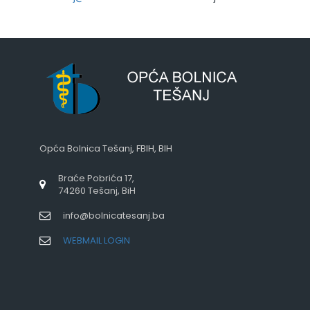
Opća Bolnica Tešanj, FBIH, BIH
Braće Pobrića 17,
74260 Tešanj, BiH
info@bolnicatesanj.ba
WEBMAIL LOGIN