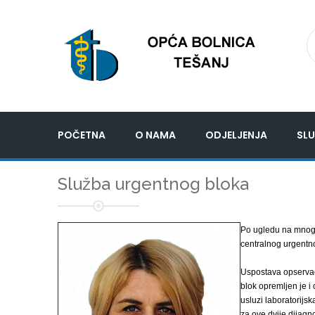
POČETNA
O NAMA
ODJELJENJA
SLU
Služba urgentnog bloka
Po ugledu na mnoge
centralnog urgentn
Uspostava opservac
blok opremljen je i
usluzi laboratorijsk
za ove dvije dijagno