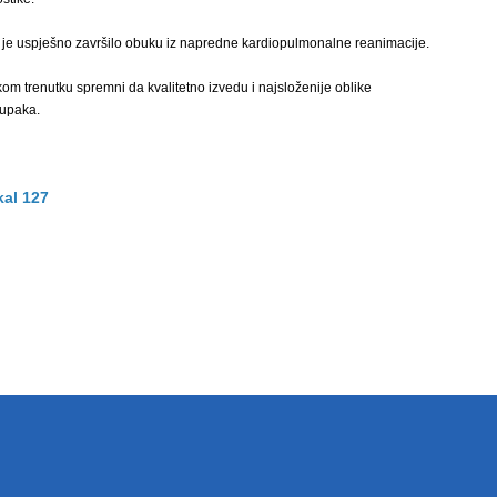
 je uspješno završilo obuku iz napredne kardiopulmonalne reanimacije.
om trenutku spremni da kvalitetno izvedu i najsloženije oblike
tupaka.
kal 127