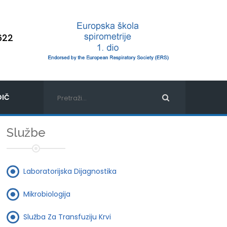
622
IČ
Službe
Laboratorijska Dijagnostika
Mikrobiologija
Služba Za Transfuziju Krvi