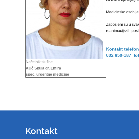
Medicinsko osoblje
Zaposleni su u svak
reanimacijskih pos
Kontakt telefon
032 650-187 lo
Načelnik službe
Aljić Skula dr. Emira
spec. urgentne medicine
Kontakt