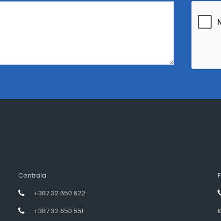
Centrala
F
+387 32 650 622
+387 32 650 551
K