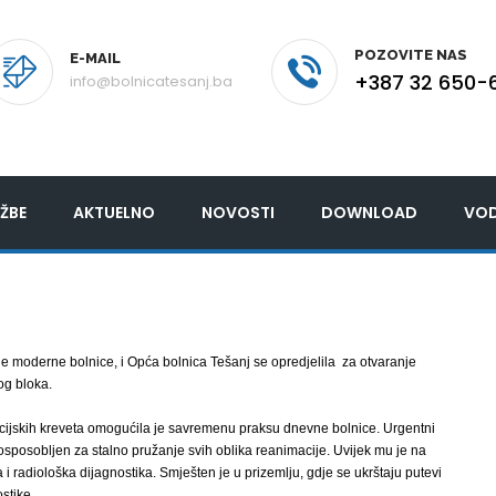
POZOVITE NAS
E-MAIL
+387 32 650-
info@bolnicatesanj.ba
ŽBE
AKTUELNO
NOVOSTI
DOWNLOAD
VOD
 moderne bolnice, i Opća bolnica Tešanj se opredjelila za otvaranje
og bloka.
ijskih kreveta omogućila je savremenu praksu dnevne bolnice. Urgentni
 osposobljen za stalno pružanje svih oblika reanimacije. Uvijek mu je na
a i radiološka dijagnostika. Smješten je u prizemlju, gdje se ukrštaju putevi
stike.