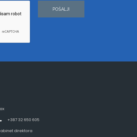
POŠALJI
ax
+387 32 650 605
abinet direktora