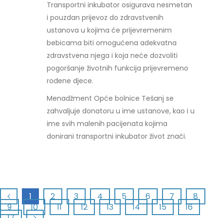
Transportni inkubator osigurava nesmetan
i pouzdan prijevoz do zdravstvenih
ustanova u kojima će prijevremenim
bebicama biti omogućena adekvatna
zdravstvena njega i koja neće dozvoliti
pogoršanje životnih funkcija prijevremeno
rođene djece.
Menadžment Opće bolnice Tešanj se
zahvaljuje donatoru u ime ustanove, kao i u
ime svih malenih pacijenata kojima
donirani transportni inkubator život znači.
1
2
3
4
5
6
7
8
9
10
11
12
13
14
15
16
17