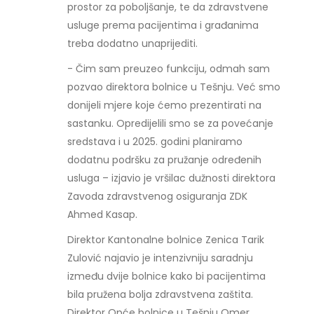
prostor za poboljšanje, te da zdravstvene
usluge prema pacijentima i građanima
treba dodatno unaprijediti.
- Čim sam preuzeo funkciju, odmah sam
pozvao direktora bolnice u Tešnju. Već smo
donijeli mjere koje ćemo prezentirati na
sastanku. Opredijelili smo se za povećanje
sredstava i u 2025. godini planiramo
dodatnu podršku za pružanje određenih
usluga – izjavio je vršilac dužnosti direktora
Zavoda zdravstvenog osiguranja ZDK
Ahmed Kasap.
Direktor Kantonalne bolnice Zenica Tarik
Zulović najavio je intenzivniju saradnju
između dvije bolnice kako bi pacijentima
bila pružena bolja zdravstvena zaštita.
Direktor Opće bolnice u Tešnju Omer