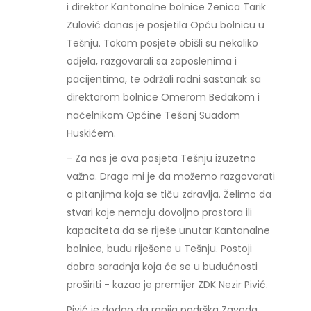
i direktor Kantonalne bolnice Zenica Tarik
Zulović danas je posjetila Opću bolnicu u
Tešnju. Tokom posjete obišli su nekoliko
odjela, razgovarali sa zaposlenima i
pacijentima, te održali radni sastanak sa
direktorom bolnice Omerom Bedakom i
načelnikom Općine Tešanj Suadom
Huskićem.
- Za nas je ova posjeta Tešnju izuzetno
važna. Drago mi je da možemo razgovarati
o pitanjima koja se tiču zdravlja. Želimo da
stvari koje nemaju dovoljno prostora ili
kapaciteta da se riješe unutar Kantonalne
bolnice, budu riješene u Tešnju. Postoji
dobra saradnja koja će se u budućnosti
proširiti - kazao je premijer ZDK Nezir Pivić.
Pivić je dodao da ranija podrška Zavoda