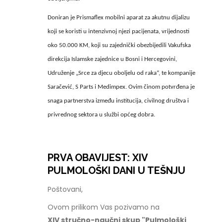
Doniran je Prismaflex mobilni aparat za akutnu dijalizu
koji se koristi u intenzivnoj njezi pacijenata, vrijednosti
oko 50.000 KM, koji su zajednički obezbijedili Vakufska
direkcija Islamske zajednice u Bosni i Hercegovini,
Udruženje „Srce za djecu oboljelu od raka“, te kompanije
Saračević, S Parts i Medimpex. Ovim činom potvrđena je
snaga partnerstva između institucija, civilnog društva i
privrednog sektora u službi općeg dobra.
PRVA OBAVIJEST: XIV
PULMOLOŠKI DANI U TEŠNJU
Poštovani,
Ovom prilikom Vas pozivamo na
XIV stručno-naučni skup "Pulmološki