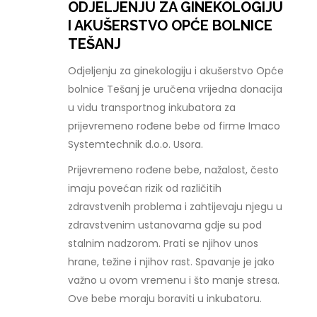
ODJELJENJU ZA GINEKOLOGIJU
I AKUŠERSTVO OPĆE BOLNICE
TEŠANJ
Odjeljenju za ginekologiju i akušerstvo Opće
bolnice Tešanj je uručena vrijedna donacija
u vidu transportnog inkubatora za
prijevremeno rođene bebe od firme Imaco
Systemtechnik d.o.o. Usora.
Prijevremeno rođene bebe, nažalost, često
imaju povećan rizik od različitih
zdravstvenih problema i zahtijevaju njegu u
zdravstvenim ustanovama gdje su pod
stalnim nadzorom. Prati se njihov unos
hrane, težine i njihov rast. Spavanje je jako
važno u ovom vremenu i što manje stresa.
Ove bebe moraju boraviti u inkubatoru.