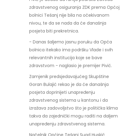
zdravstvenog osiguranja ZDK prema Općoj
bolnici Tešanj nije bila na očekivanom
nivou, te da se nada da će današnja
posjeta biti prekretnica.
- Danas šaljemo jasnu poruku da Opća
bolnica itekako ima podršku Vlade i svih
relevantnih institucija koje se bave
zdravstvom - naglasio je premijer Pivić.
Zamjenik predsjedavajućeg Skupštine
Goran Bulajić rekao je da će današnja
posjeta doprinijeti unapređenju
zdravstvenog sistema u kantonu i da
izražava zadovoljstvo što je politička klima
takva da zajednički mogu raditi na daljem
unapređenju zdravstvenog sistema.
Načelnik Općine Tešanj Suad Huskić