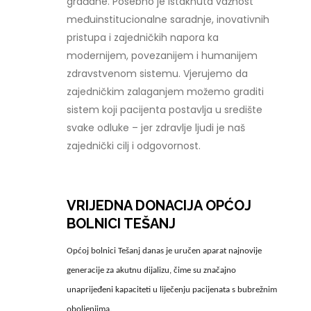
građane. Posebno je istaknuta važnost
međuinstitucionalne saradnje, inovativnih
pristupa i zajedničkih napora ka
modernijem, povezanijem i humanijem
zdravstvenom sistemu. Vjerujemo da
zajedničkim zalaganjem možemo graditi
sistem koji pacijenta postavlja u središte
svake odluke – jer zdravlje ljudi je naš
zajednički cilj i odgovornost.
VRIJEDNA DONACIJA OPĆOJ
BOLNICI TEŠANJ
Općoj bolnici Tešanj danas je uručen aparat najnovije
generacije za akutnu dijalizu, čime su značajno
unaprijeđeni kapaciteti u liječenju pacijenata s bubrežnim
oboljenjima.