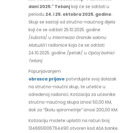
dani 2025." Tešanj
koji će se održati u
periodu
24. i 25. oktobra 2025. godine
.
Skup se sastoji od stručno-naučnog dijela
koji će se održati 25.10.2025. godine
/subota/ u
Intermezzo Grande salonu
Matuzići
i radionice koja će se održati
24.10.2025. godine /petak/ u
Općoj bolnici
Tešanj
.
Popunjavanjem
obrasca
prijave
potvrđujete svoj dolazak
na stručno-naučni skup, te učešće u
određenoj radionici. Kotizacija za učesnike
stručno-naučnog skupa iznosi 50,00 KM,
dok za “Školu spirometrije” iznosi 200,00 KM.
Kotizaciju možete uplatiti na račun broj
1346651006764490 otvoren kod ASA banke.