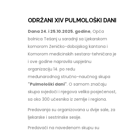
ODRŽANI XIV PULMOLOŠKI DANI
Dana 24. i 25.10.2025. godine
, Opća
bolnica Tešanj u saradnji sa Ljekarskom
komorom Zeničko-dobojskog kantona i
Komorom medicinskih sestara-tehničara je
i ove godine napravila uspješnu
organizaciju 14. po redu
međunarodnog stručno-naučnog skupa
"Pulmološki dani"
. O samom značaju
skupa svjedoči i njegova velika posjećenost,
sa oko 300 učesnika iz zemlje i regiona.
Predavanja su organizovana u dvije sale, za
ljekarske i sestrinske sesije.
Predavači na navedenom skupu su