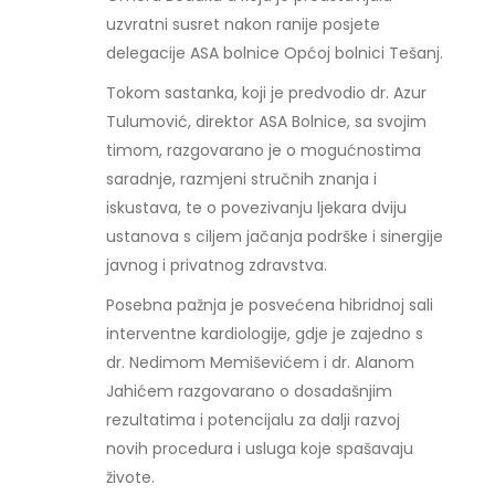
uzvratni susret nakon ranije posjete
delegacije ASA bolnice Općoj bolnici Tešanj.
Tokom sastanka, koji je predvodio dr. Azur
Tulumović, direktor ASA Bolnice, sa svojim
timom, razgovarano je o mogućnostima
saradnje, razmjeni stručnih znanja i
iskustava, te o povezivanju ljekara dviju
ustanova s ciljem jačanja podrške i sinergije
javnog i privatnog zdravstva.
Posebna pažnja je posvećena hibridnoj sali
interventne kardiologije, gdje je zajedno s
dr. Nedimom Memiševićem i dr. Alanom
Jahićem razgovarano o dosadašnjim
rezultatima i potencijalu za dalji razvoj
novih procedura i usluga koje spašavaju
živote.