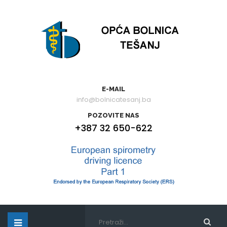
E-MAIL
info@bolnicatesanj.ba
POZOVITE NAS
+387 32 650-622