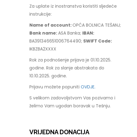
Za uplate iz inostranstva koristiti sljedeće
instrukcije:
Name of account:
OPĆA BOLNICA TEŠANJ;
Bank name:
ASA Banka;
IBAN:
BA391346651006764490;
SWIFT Code:
IKBZBA2XXXX
Rok za podnošenje prijava je 01.10.2025.
godine. Rok za slanje abstrakata do
10.10.2025. godine.
Prijavu možete popuniti
OVDJE.
S velikom zadovoljstvom Vas pozivamo i
želimo Vam ugodan boravak u Tešnju.
VRIJEDNA DONACIJA