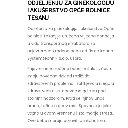
ODJELJENJU ZA GINEKOLOGIJU
I AKUŠERSTVO OPĆE BOLNICE
TEŠANJ
Odjeljenju za ginekologiju i akušerstvo Opće
bolnice Tešanj je uručena vrijedna donacija
u vidu transportnog inkubatora za
prijevremeno rođene bebe od firme Imaco
Systemtechnik d.o.o. Usora.
Prijevremeno rođene bebe, nažalost, često
imaju povećan rizik od različitih
zdravstvenih problema i zahtijevaju njegu u
zdravstvenim ustanovama gdje su pod
stalnim nadzorom. Prati se njihov unos
hrane, težine i njihov rast. Spavanje je jako
važno u ovom vremenu i što manje stresa.
Ove bebe moraju boraviti u inkubatoru.