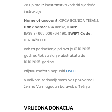
Za uplate iz inostranstva koristiti sljedeće
instrukcije:
Name of account:
OPĆA BOLNICA TEŠANJ;
Bank name:
ASA Banka;
IBAN:
BA391346651006764490;
SWIFT Code:
IKBZBA2XXXX
Rok za podnošenje prijava je 01.10.2025.
godine. Rok za slanje abstrakata do
10.10.2025. godine.
Prijavu možete popuniti
OVDJE.
S velikom zadovoljstvom Vas pozivamo i
želimo Vam ugodan boravak u Tešnju.
VRIJEDNA DONACIJA