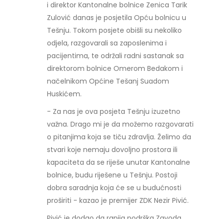
i direktor Kantonalne bolnice Zenica Tarik
Zulović danas je posjetila Opću bolnicu u
Tešnju. Tokom posjete obišli su nekoliko
odjela, razgovarali sa zaposlenima i
pacijentima, te održali radni sastanak sa
direktorom bolnice Omerom Bedakom i
načelnikom Općine Tešanj Suadom
Huskićem.
- Za nas je ova posjeta Tešnju izuzetno
važna. Drago mi je da možemo razgovarati
o pitanjima koja se tiču zdravlja. Želimo da
stvari koje nemaju dovoljno prostora ili
kapaciteta da se riješe unutar Kantonalne
bolnice, budu riješene u Tešnju. Postoji
dobra saradnja koja će se u budućnosti
proširiti - kazao je premijer ZDK Nezir Pivić.
Pivić je dodao da ranija podrška Zavoda