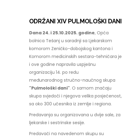
ODRŽANI XIV PULMOLOŠKI DANI
Dana 24. i 25.10.2025. godine
, Opća
bolnica Tešanj u saradnji sa Ljekarskom
komorom Zeničko-dobojskog kantona i
Komorom medicinskih sestara-tehničara je
i ove godine napravila uspješnu
organizaciju 14. po redu
međunarodnog stručno-naučnog skupa
"Pulmološki dani"
. O samom značaju
skupa svjedoči i njegova velika posjećenost,
sa oko 300 učesnika iz zemlje i regiona.
Predavanja su organizovana u dvije sale, za
ljekarske i sestrinske sesije.
Predavači na navedenom skupu su