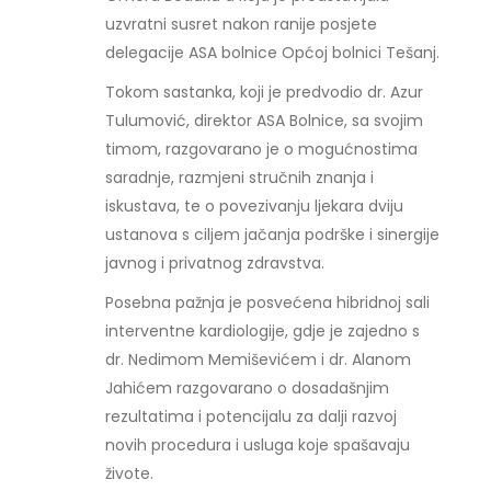
uzvratni susret nakon ranije posjete
delegacije ASA bolnice Općoj bolnici Tešanj.
Tokom sastanka, koji je predvodio dr. Azur
Tulumović, direktor ASA Bolnice, sa svojim
timom, razgovarano je o mogućnostima
saradnje, razmjeni stručnih znanja i
iskustava, te o povezivanju ljekara dviju
ustanova s ciljem jačanja podrške i sinergije
javnog i privatnog zdravstva.
Posebna pažnja je posvećena hibridnoj sali
interventne kardiologije, gdje je zajedno s
dr. Nedimom Memiševićem i dr. Alanom
Jahićem razgovarano o dosadašnjim
rezultatima i potencijalu za dalji razvoj
novih procedura i usluga koje spašavaju
živote.