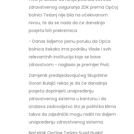
zdravstvenog osiguranja ZDK prema Općoj
bolnici Tešanj nije bila na očekivanom
nivou, te da se nada da će današnja
posjeta biti prekretnica.
- Danas šaljemo jasnu poruku da Opća
bolnica itekako ima podršku Vlade i svih
relevantnih institucija koje se bave
zdravstvom - naglasio je premijer Pivić.
Zamjenik predsjedavajućeg Skupštine
Goran Bulajić rekao je da će današnja
posjeta doprinijeti unapređenju
zdravstvenog sistema u kantonu i da
izražava zadovoljstvo što je politička klima
takva da zajednički mogu raditi na daljem
unapređenju zdravstvenog sistema.
Načelnik Općine Tešanj Suad Huskić