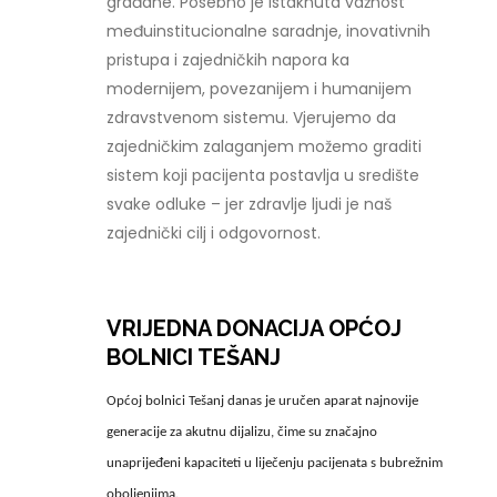
građane. Posebno je istaknuta važnost
međuinstitucionalne saradnje, inovativnih
pristupa i zajedničkih napora ka
modernijem, povezanijem i humanijem
zdravstvenom sistemu. Vjerujemo da
zajedničkim zalaganjem možemo graditi
sistem koji pacijenta postavlja u središte
svake odluke – jer zdravlje ljudi je naš
zajednički cilj i odgovornost.
VRIJEDNA DONACIJA OPĆOJ
BOLNICI TEŠANJ
Općoj bolnici Tešanj danas je uručen aparat najnovije
generacije za akutnu dijalizu, čime su značajno
unaprijeđeni kapaciteti u liječenju pacijenata s bubrežnim
oboljenjima.