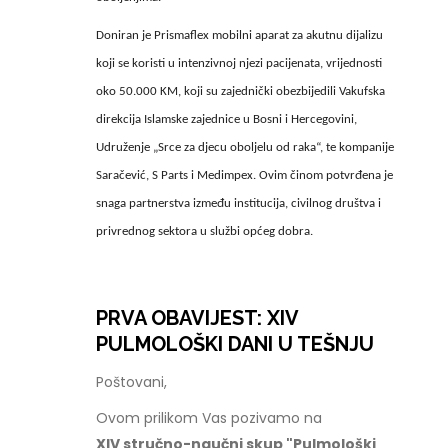
Doniran je Prismaflex mobilni aparat za akutnu dijalizu
koji se koristi u intenzivnoj njezi pacijenata, vrijednosti
oko 50.000 KM, koji su zajednički obezbijedili Vakufska
direkcija Islamske zajednice u Bosni i Hercegovini,
Udruženje „Srce za djecu oboljelu od raka“, te kompanije
Saračević, S Parts i Medimpex. Ovim činom potvrđena je
snaga partnerstva između institucija, civilnog društva i
privrednog sektora u službi općeg dobra.
PRVA OBAVIJEST: XIV
PULMOLOŠKI DANI U TEŠNJU
Poštovani,
Ovom prilikom Vas pozivamo na
XIV stručno-naučni skup "Pulmološki