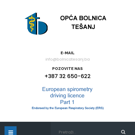
E-MAIL
info@bolnicatesanj.ba
POZOVITE NAS
+387 32 650-622