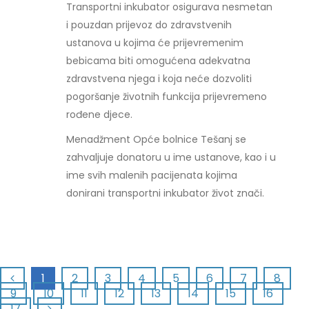
Transportni inkubator osigurava nesmetan
i pouzdan prijevoz do zdravstvenih
ustanova u kojima će prijevremenim
bebicama biti omogućena adekvatna
zdravstvena njega i koja neće dozvoliti
pogoršanje životnih funkcija prijevremeno
rođene djece.
Menadžment Opće bolnice Tešanj se
zahvaljuje donatoru u ime ustanove, kao i u
ime svih malenih pacijenata kojima
donirani transportni inkubator život znači.
1
2
3
4
5
6
7
8
9
10
11
12
13
14
15
16
17