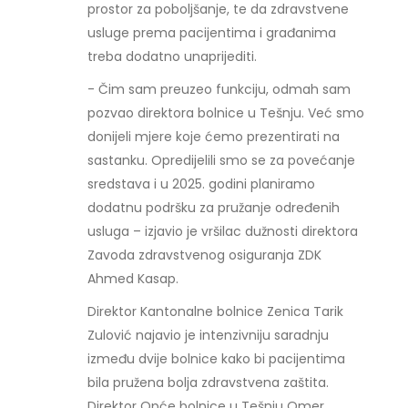
prostor za poboljšanje, te da zdravstvene
usluge prema pacijentima i građanima
treba dodatno unaprijediti.
- Čim sam preuzeo funkciju, odmah sam
pozvao direktora bolnice u Tešnju. Već smo
donijeli mjere koje ćemo prezentirati na
sastanku. Opredijelili smo se za povećanje
sredstava i u 2025. godini planiramo
dodatnu podršku za pružanje određenih
usluga – izjavio je vršilac dužnosti direktora
Zavoda zdravstvenog osiguranja ZDK
Ahmed Kasap.
Direktor Kantonalne bolnice Zenica Tarik
Zulović najavio je intenzivniju saradnju
između dvije bolnice kako bi pacijentima
bila pružena bolja zdravstvena zaštita.
Direktor Opće bolnice u Tešnju Omer