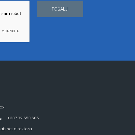
POŠALJI
ax
+387 32 650 605
abinet direktora