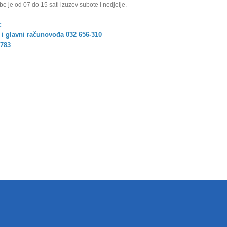
e je od 07 do 15 sati izuzev subote i nedjelje.
:
 i
glavni računovođa 032 656-310
-783