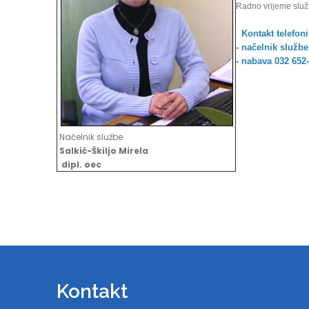
Radno vrijeme služb
Kontakt telefoni
- načelnik službe
- nabava 032 652
Načelnik službe
Salkić-Škiljo Mirela
dipl. oec
Kontakt