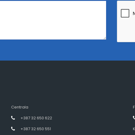
Centrala
F
+387 32 650 622
+387 32 650 551
K