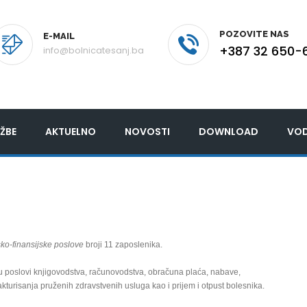
POZOVITE NAS
E-MAIL
+387 32 650-
info@bolnicatesanj.ba
ŽBE
AKTUELNO
NOVOSTI
DOWNLOAD
VOD
o-finansijske poslove
broji 11 zaposlenika.
u poslovi knjigovodstva, računovodstva, obračuna plaća, nabave,
akturisanja pruženih zdravstvenih usluga kao i prijem i otpust bolesnika.