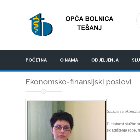
POČETNA
O NAMA
ODJELJENJA
SLU
Ekonomsko-finansijski poslovi
Služba za ekonomsk
Djelatnost službe s
skladištenja robe, f