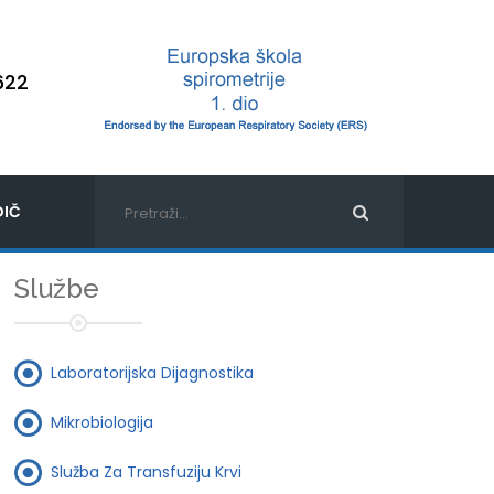
622
IČ
Službe
Laboratorijska Dijagnostika
Mikrobiologija
Služba Za Transfuziju Krvi