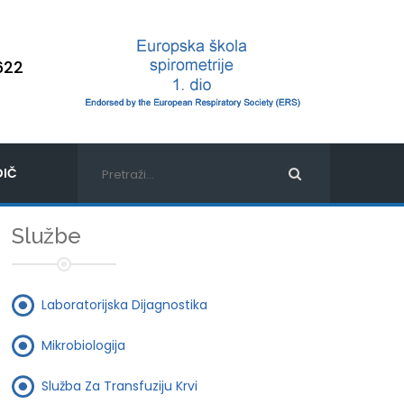
622
IČ
Službe
Laboratorijska Dijagnostika
Mikrobiologija
Služba Za Transfuziju Krvi