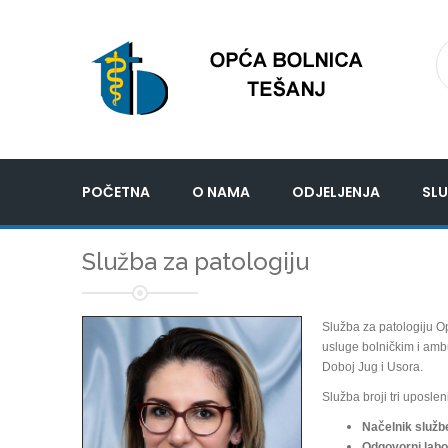
POČETNA
O NAMA
ODJELJENJA
SLU
Služba za patologiju
Služba za patologiju O
usluge bolničkim i amb
Doboj Jug i Usora.
Služba broji tri uposlen
Načelnik služb
Odgovorni labo