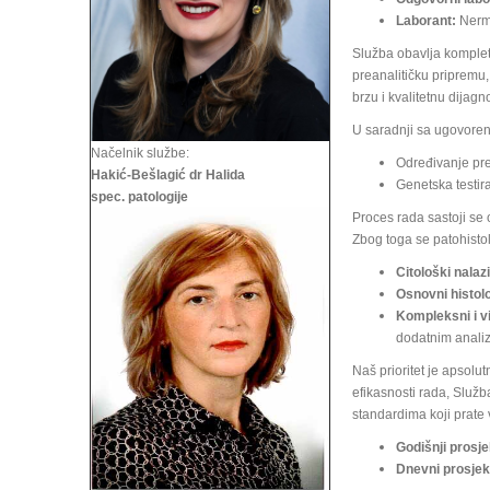
Laborant:
Nermi
Služba obavlja komplet
preanalitičku pripremu,
brzu i kvalitetnu dijagn
U saradnji sa ugovoren
Načelnik službe:
Određivanje pre
Hakić-Bešlagić dr Halida
Genetska testir
spec. patologije
Proces rada sastoji se 
Zbog toga se patohistol
Citološki nalazi
Osnovni histolo
Kompleksni i v
dodatnim anali
Naš prioritet je apsol
efikasnosti rada, Služb
standardima koji prate 
Godišnji prosje
Dnevni prosjek