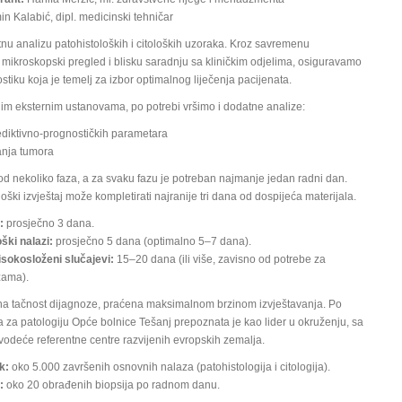
n Kalabić, dipl. medicinski tehničar
nu analizu patohistoloških i citoloških uzoraka. Kroz savremenu
 mikroskopski pregled i blisku saradnju sa kliničkim odjelima, osiguravamo
ostiku koja je temelj za izbor optimalnog liječenja pacijenata.
im eksternim ustanovama, po potrebi vršimo i dodatne analize:
diktivno-prognostičkih parametara
anja tumora
od nekoliko faza, a za svaku fazu je potreban najmanje jedan radni dan.
oški izvještaj može kompletirati najranije tri dana od dospijeća materijala.
:
prosječno 3 dana.
ški nalazi:
prosječno 5 dana (optimalno 5–7 dana).
isokosloženi slučajevi:
15–20 dana (ili više, zavisno od potrebe za
zama).
utna tačnost dijagnoze, praćena maksimalnom brzinom izvještavanja. Po
a za patologiju Opće bolnice Tešanj prepoznata je kao lider u okruženju, sa
vodeće referentne centre razvijenih evropskih zemalja.
k:
oko 5.000 završenih osnovnih nalaza (patohistologija i citologija).
:
oko 20 obrađenih biopsija po radnom danu.