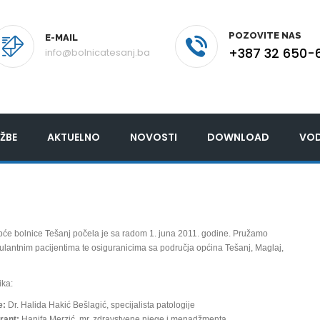
POZOVITE NAS
E-MAIL
+387 32 650-
info@bolnicatesanj.ba
ŽBE
AKTUELNO
NOVOSTI
DOWNLOAD
VOD
pće bolnice Tešanj počela je sa radom 1. juna 2011. godine. Pružamo
ulantnim pacijentima te osiguranicima sa područja općina Tešanj, Maglaj,
ika:
e:
Dr. Halida Hakić Bešlagić, specijalista patologije
rant:
Hanifa Merzić, mr. zdravstvene njege i menadžmenta