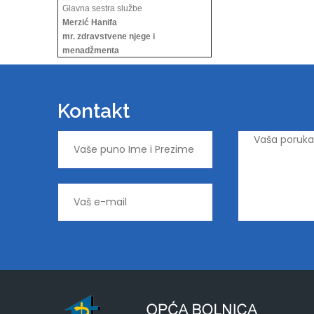
Glavna sestra službe
Merzić Hanifa
mr. zdravstvene njege i
menadžmenta
Kontakt