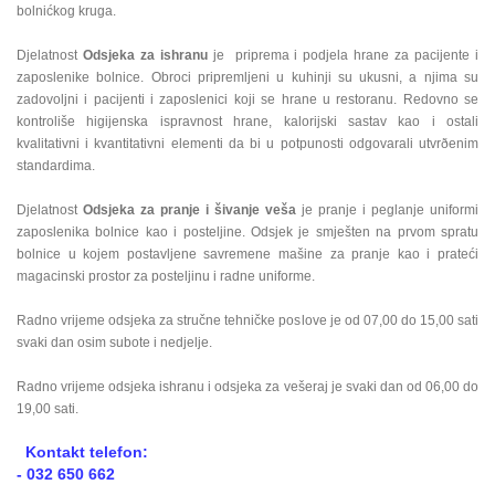
bolnićkog kruga.
Djelatnost
Odsjeka za ishranu
je priprema i podjela hrane za pacijente i
zaposlenike bolnice. Obroci pripremljeni u kuhinji su ukusni, a njima su
zadovoljni i pacijenti i zaposlenici koji se hrane u restoranu. Redovno se
kontroliše higijenska ispravnost hrane, kalorijski sastav kao i ostali
kvalitativni i kvantitativni elementi da bi u potpunosti odgovarali utvrðenim
standardima.
Djelatnost
Odsjeka za pranje i šivanje veša
je pranje i peglanje uniformi
zaposlenika bolnice kao i posteljine. Odsjek je smješten na prvom spratu
bolnice u kojem postavljene savremene mašine za pranje kao i prateći
magacinski prostor za posteljinu i radne uniforme.
Radno vrijeme odsjeka za stručne tehničke poslove je od 07,00 do 15,00 sati
svaki dan osim subote i nedjelje.
Radno vrijeme odsjeka ishranu i odsjeka za vešeraj je svaki dan od 06,00 do
19,00 sati.
Kontakt telefon:
- 032 650 662