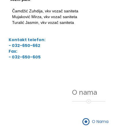
Čamdžić Zuhdija, vkv vozač saniteta
Mujaković Mirza, vkv vozač saniteta
Turalić Jasmin, vkv vozač saniteta
Kontakt telefon:
- 032-650-662
Fax:
- 032-650-605
O nama
O Nama