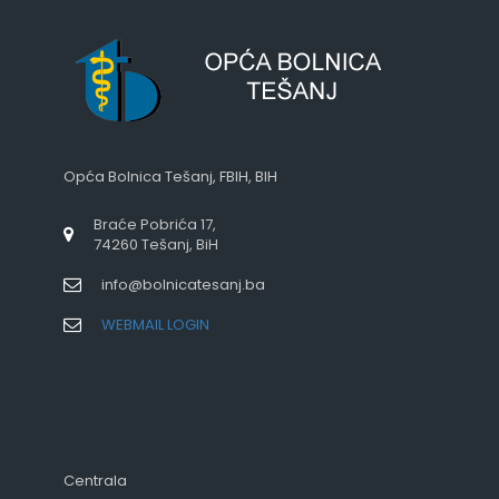
Opća Bolnica Tešanj, FBIH, BIH
Braće Pobrića 17,
74260 Tešanj, BiH
info@bolnicatesanj.ba
WEBMAIL LOGIN
Centrala