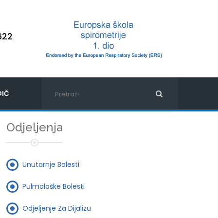
622
IČ
Odjeljenja
Unutarnje Bolesti
Pulmološke Bolesti
Odjeljenje Za Dijalizu