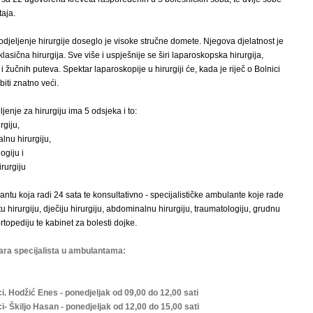
aja.
djeljenje hirurgije doseglo je visoke stručne domete. Njegova djelatnost je
lasična hirurgija. Sve više i uspješnije se širi laparoskopska hirurgija,
 žučnih puteva. Spektar laparoskopije u hirurgiji će, kada je riječ o Bolnici
biti znatno veći.
enje za hirurgiju ima 5 odsjeka i to:
rgiju,
lnu hirurgiju,
ogiju i
rurgiju
ntu koja radi 24 sata te konsultativno - specijalističke ambulante koje rade
 hirurgiju, dječiju hirurgiju, abdominalnu hirurgiju, traumatologiju, grudnu
ortopediju te kabinet za bolesti dojke.
ara specijalista u ambulantama:
i. Hodžić Enes - ponedjeljak od 09,00 do 12,00 sati
i- Škiljo Hasan - ponedjeljak od 12,00 do 15,00 sati