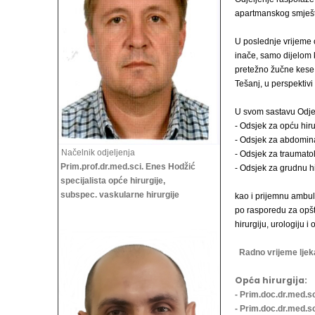
apartmanskog smješt
U poslednje vrijeme o
inače, samo dijelom k
pretežno žučne kese i
Tešanj, u perspektivi 
U svom sastavu Odjelj
- Odsjek za opću hiru
- Odsjek za abdomina
Načelnik odjeljenja
- Odsjek za traumatol
Prim.prof.dr.med.sci. Enes Hodžić
- Odsjek za grudnu hi
specijalista opće hirurgije,
subspec. vaskularne hirurgije
kao i prijemnu ambula
po rasporedu za opštu
hirurgiju,
urologiju i 
Radno vrijeme ljek
Opća hirurgija:
- Prim.doc.dr.med.sc
- Prim.doc.dr.med.sc