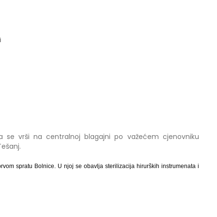
i
leda se vrši na centralnoj blagajni po važećem cjenovniku
ešanj.
prvom spratu Bolnice. U njoj se obavlja sterilizacija hirurških instrumenata i