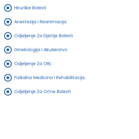
Hirurške Bolesti
Anestezija I Reanimacija
Odjeljenje Za Dječije Bolesti
Ginekologija I Akušerstvo
Odjeljenje Za ORL
Fizikalna Medicina I Rehabilitacija
Odjeljenje Za Očne Bolesti