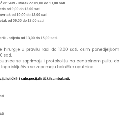
ić dr Seid - utorak od 09,00 do 13,00 sati
jeda od 9,00 do 13,00 sati
etvrtak od 10,00 do 13,00 sati
petak od 09,00 do 13,00 sati
arik - srijeda od 13,00 do 15,00 sati.
hirurgije u pravilu radi do 13,00 sati, osim ponedjeljkom
0 sati.
uputnice se zaprimaju i protokolišu na centralnom pultu do
je toga isključivo se zaprimaju bolničke uputnice.
jalističkih i subspecijalističkih ambulanti:
ati
ati