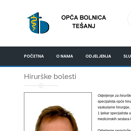
POČETNA
O NAMA
ODJELJENJA
SLU
Hirurške bolesti
Odjeljenje za hiruršk
specijalista opće hir
vaskularne hirurgije, 
1 ljekar specijalista
medicinskih sestara-
Odjeljenje raspolaže