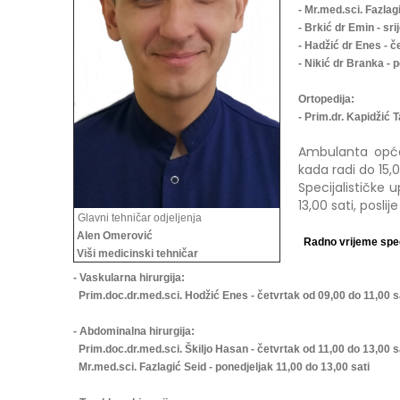
- Mr.med.sci. Fazlag
- Brkić dr Emin - sri
- Hadžić dr Enes - č
- Nikić dr Branka - 
Ortopedija:
- Prim.dr. Kapidžić T
Ambulanta opće 
kada radi do 15,0
Specijalističke 
13,00 sati, posli
Glavni tehničar odjeljenja
Alen Omerović
Radno vrijeme speci
Viši medicinski tehničar
- Vaskularna hirurgija:
Prim.doc.dr.med.sci. Hodžić Enes - četvrtak od 09,00 do 11,00 s
- Abdominalna hirurgija:
Prim.doc.dr.med.sci. Škiljo Hasan - četvrtak od 11,00 do 13,00 s
Mr.med.sci. Fazlagić Seid - ponedjeljak 11,00 do 13,00 sati