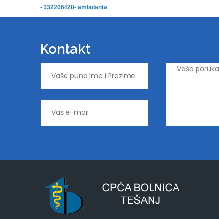
- 032206428- ambulanta
Kontakt