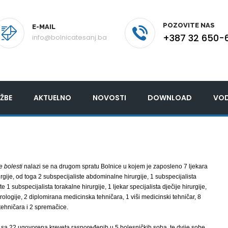
POZOVITE NAS
E-MAIL
+387 32 650-
info@bolnicatesanj.ba
ŽBE
AKTUELNO
NOVOSTI
DOWNLOAD
VOD
e bolesti
nalazi se na drugom spratu Bolnice u kojem je zaposleno 7 ljekara
urgije, od toga 2 subspecijaliste abdominalne hirurgije, 1 subspecijalista
te 1 subspecijalista torakalne hirurgije, 1 ljekar specijalista dječije hirurgije,
 urologije, 2 diplomirana medicinska tehničara, 1 viši medicinski tehničar, 8
tehničara i 2 spremačice.
 sa 22 ugovorena kreveta raspoređenih u 5 bolesničkih soba, te dvije sobe