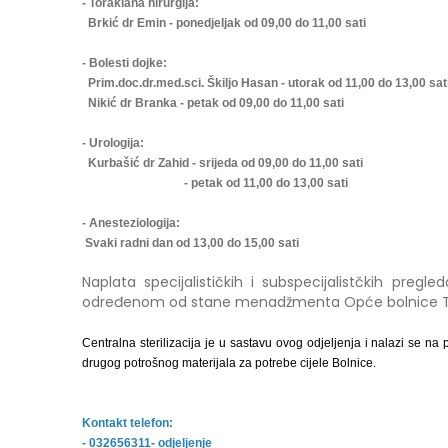
- Toraklana hirurgija:
Brkić dr Emin - ponedjeljak od 09,00 do 11,00 sati
- Bolesti dojke:
Prim.doc.dr.med.sci. Škiljo Hasan - utorak od 11,00 do 13,00 sat
Nikić dr Branka - petak od 09,00 do 11,00 sati
- Urologija:
Kurbašić dr Zahid - srijeda od 09,00 do 11,00 sati
- petak od 11,00 do 13,00 sati
- Anesteziologija:
Svaki radni dan od 13,00 do 15,00 sati
Naplata specijalističkih i subspecijalistčkih preg
određenom od stane menadžmenta Opće bolnice T
Centralna sterilizacija je u sastavu ovog odjeljenja i nalazi se na 
drugog potrošnog materijala za potrebe cijele Bolnice.
Kontakt telefon:
- 032656311- odjeljenje