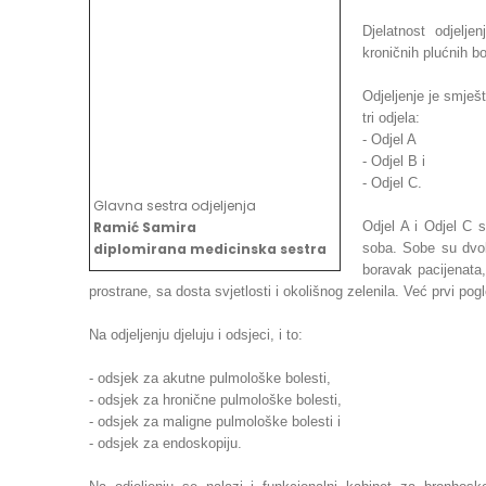
Djelatnost odjelje
kroničnih plućnih b
Odjeljenje je smješ
tri odjela:
- Odjel A
- Odjel B i
- Odjel C.
Glavna sestra odjeljenja
Ramić Samira
Odjel A i Odjel C 
diplomirana medicinska sestra
soba. Sobe su dvok
boravak pacijenata,
prostrane, sa dosta svjetlosti i okolišnog zelenila. Već prvi po
Na odjeljenju djeluju i odsjeci, i to:
- odsjek za akutne pulmološke bolesti,
- odsjek za hronične pulmološke bolesti,
- odsjek za maligne pulmološke bolesti i
- odsjek za endoskopiju.