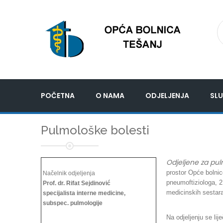
POČETNA
O NAMA
ODJELJENJA
SLU
Pulmološke bolesti
Odjeljene za pul
prostor Opće bolnic
Načelnik odjeljenja
pneumoftiziologa, 2
Prof. dr. Rifat Sejdinović
medicinskih sestara
specijalista interne medicine,
subspec. pulmologije
Na odjeljenju se li