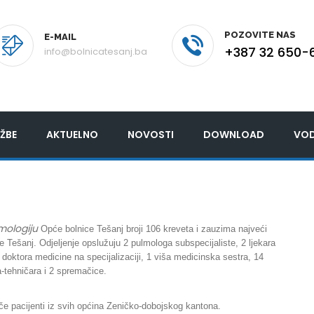
POZOVITE NAS
E-MAIL
+387 32 650-
info@bolnicatesanj.ba
ŽBE
AKTUELNO
NOVOSTI
DOWNLOAD
VOD
mologiju
Opće bolnice Tešanj broji 106 kreveta i zauzima najveći
e Tešanj. Odjeljenje opslužuju 2 pulmologa subspecijaliste, 2 ljekara
 doktora medicine na specijalizaciji, 1 viša medicinska sestra, 14
-tehničara i 2 spremačice.
ječe pacijenti iz svih općina Zeničko-dobojskog kantona.