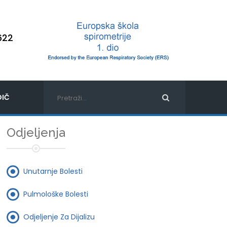
622
IČ
Odjeljenja
Unutarnje Bolesti
Pulmološke Bolesti
Odjeljenje Za Dijalizu