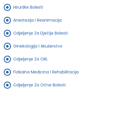
Hirurške Bolesti
Anestezija I Reanimacija
Odjeljenje Za Dječije Bolesti
Ginekologija I Akušerstvo
Odjeljenje Za ORL
Fizikalna Medicina I Rehabilitacija
Odjeljenje Za Očne Bolesti