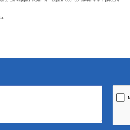
kopiju, zahvaljujući kojem je moguće doći do savremene i precizne
ta.