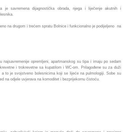
nja je savremena dijagnostička obrada, njega i liječenje akutnih i
olesnika.
teno na drugom i trećem spratu Bolnice i funkcionalno je podijeljeno na
su najsavremenije opremljeni, apartmanskog su tipa i imaju po sedam
revetne i trokrevetne sa kupatilom i WC-om. Prilagođene su za duži
 a to je svojstveno bolesnicima koji se lijeće na pulmologiji. Sobe su
gled na odjele uvjerava na komoditet i bezprijekornu čistoću.