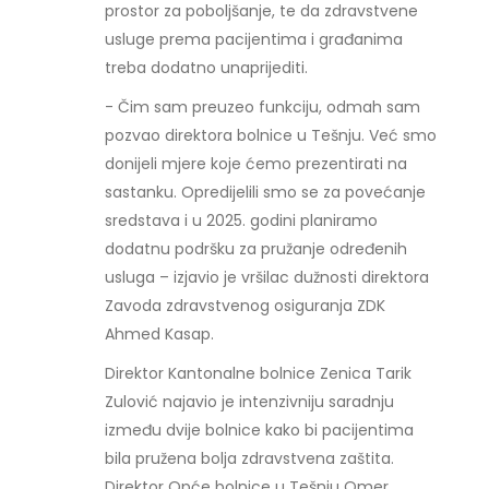
prostor za poboljšanje, te da zdravstvene
usluge prema pacijentima i građanima
treba dodatno unaprijediti.
- Čim sam preuzeo funkciju, odmah sam
pozvao direktora bolnice u Tešnju. Već smo
donijeli mjere koje ćemo prezentirati na
sastanku. Opredijelili smo se za povećanje
sredstava i u 2025. godini planiramo
dodatnu podršku za pružanje određenih
usluga – izjavio je vršilac dužnosti direktora
Zavoda zdravstvenog osiguranja ZDK
Ahmed Kasap.
Direktor Kantonalne bolnice Zenica Tarik
Zulović najavio je intenzivniju saradnju
između dvije bolnice kako bi pacijentima
bila pružena bolja zdravstvena zaštita.
Direktor Opće bolnice u Tešnju Omer