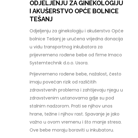
ODJELJENJU ZA GINEKOLOGIJU
I AKUŠERSTVO OPĆE BOLNICE
TEŠANJ
Odjeljenju za ginekologiju i akušerstvo Opće
bolnice Tešanj je uručena vrijedna donacija
u vidu transportnog inkubatora za
prijevremeno rođene bebe od firme Imaco
Systemtechnik d.o.o. Usora.
Prijevremeno rođene bebe, nažalost, često
imaju povećan rizik od različitih
zdravstvenih problema i zahtijevaju njegu u
zdravstvenim ustanovama gdje su pod
stalnim nadzorom. Prati se njihov unos
hrane, težine i njihov rast. Spavanje je jako
važno u ovom vremenu i što manje stresa.
Ove bebe moraju boraviti u inkubatoru.