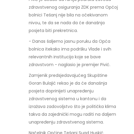
zdravstvenog osiguranja ZDK prema Općoj
bolnici Tešanj nije bila na očekivanom
nivou, te da se nada da će današnja
posjeta biti prekretnica.
- Danas šaljemo jasnu poruku da Opća
bolnica itekako ima podršku Vlade i svih
relevantnih institucija koje se bave
zdravstvom - naglasio je premijer Pivić.
Zamjenik predsjedavajućeg Skupštine
Goran Bulajić rekao je da će današnja
posjeta doprinijeti unapređenju
zdravstvenog sistema u kantonu i da
izražava zadovoljstvo što je politička klima
takva da zajednički mogu raditi na daljem
unapređenju zdravstvenog sistema.
Načelnik Općine Tešanj Suad Huskić