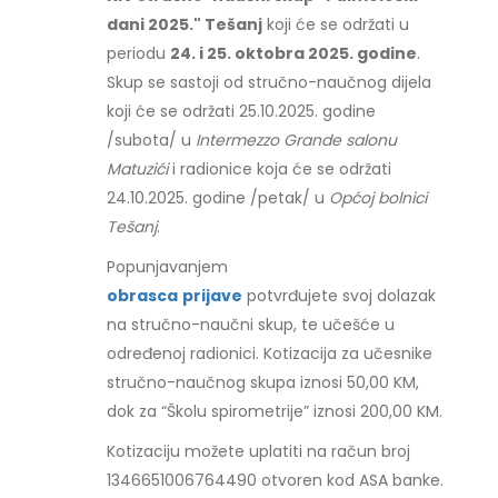
dani 2025." Tešanj
koji će se održati u
periodu
24. i 25. oktobra 2025. godine
.
Skup se sastoji od stručno-naučnog dijela
koji će se održati 25.10.2025. godine
/subota/ u
Intermezzo Grande salonu
Matuzići
i radionice koja će se održati
24.10.2025. godine /petak/ u
Općoj bolnici
Tešanj
.
Popunjavanjem
obrasca
prijave
potvrđujete svoj dolazak
na stručno-naučni skup, te učešće u
određenoj radionici. Kotizacija za učesnike
stručno-naučnog skupa iznosi 50,00 KM,
dok za “Školu spirometrije” iznosi 200,00 KM.
Kotizaciju možete uplatiti na račun broj
1346651006764490 otvoren kod ASA banke.