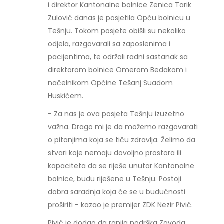
i direktor Kantonalne bolnice Zenica Tarik
Zulović danas je posjetila Opću bolnicu u
Tešnju. Tokom posjete obišli su nekoliko
odjela, razgovarali sa zaposlenima i
pacijentima, te održali radni sastanak sa
direktorom bolnice Omerom Bedakom i
načelnikom Općine Tešanj Suadom
Huskićem.
- Za nas je ova posjeta Tešnju izuzetno
važna. Drago mi je da možemo razgovarati
o pitanjima koja se tiču zdravlja. Želimo da
stvari koje nemaju dovoljno prostora ili
kapaciteta da se riješe unutar Kantonalne
bolnice, budu riješene u Tešnju. Postoji
dobra saradnja koja će se u budućnosti
proširiti - kazao je premijer ZDK Nezir Pivić.
Pivić je dodao da ranija podrška Zavoda