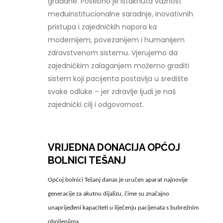
građane. Posebno je istaknuta važnost
međuinstitucionalne saradnje, inovativnih
pristupa i zajedničkih napora ka
modernijem, povezanijem i humanijem
zdravstvenom sistemu. Vjerujemo da
zajedničkim zalaganjem možemo graditi
sistem koji pacijenta postavlja u središte
svake odluke – jer zdravlje ljudi je naš
zajednički cilj i odgovornost.
VRIJEDNA DONACIJA OPĆOJ
BOLNICI TEŠANJ
Općoj bolnici Tešanj danas je uručen aparat najnovije
generacije za akutnu dijalizu, čime su značajno
unaprijeđeni kapaciteti u liječenju pacijenata s bubrežnim
oboljenjima.