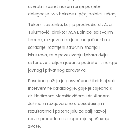
uzvratni susret nakon ranije posjete
delegacije ASA bolnice Općoj bolnici Tešanj.
Tokom sastanka, koji je predvodio dr. Azur
Tulumović, direktor ASA Bolnice, sa svojim
timom, razgovarano je o mogućnostima
saradnje, razmjeni stručnih znanja i
iskustava, te o povezivanju ljekara dviju
ustanova s ciljem jačanja podrške i sinergije
javnog i privatnog zdravstva.
Posebna pažnja je posvećena hibridnoj sali
interventne kardiologije, gdje je zajedno s
dr. Nedimom Memiševićem i dr. Alanom
Jahićem razgovarano o dosadašnjim
rezultatima i potencijalu za dalji razvoj
novih procedura i usluga koje spašavaju
živote.