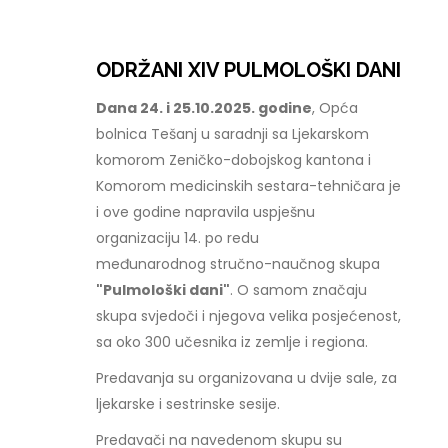
ODRŽANI XIV PULMOLOŠKI DANI
Dana 24. i 25.10.2025. godine
, Opća
bolnica Tešanj u saradnji sa Ljekarskom
komorom Zeničko-dobojskog kantona i
Komorom medicinskih sestara-tehničara je
i ove godine napravila uspješnu
organizaciju 14. po redu
međunarodnog stručno-naučnog skupa
"Pulmološki dani"
. O samom značaju
skupa svjedoči i njegova velika posjećenost,
sa oko 300 učesnika iz zemlje i regiona.
Predavanja su organizovana u dvije sale, za
ljekarske i sestrinske sesije.
Predavači na navedenom skupu su