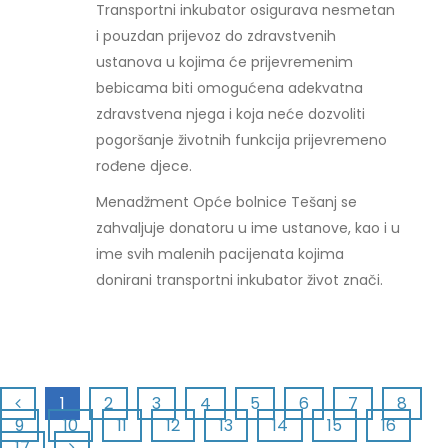
Transportni inkubator osigurava nesmetan
i pouzdan prijevoz do zdravstvenih
ustanova u kojima će prijevremenim
bebicama biti omogućena adekvatna
zdravstvena njega i koja neće dozvoliti
pogoršanje životnih funkcija prijevremeno
rođene djece.
Menadžment Opće bolnice Tešanj se
zahvaljuje donatoru u ime ustanove, kao i u
ime svih malenih pacijenata kojima
donirani transportni inkubator život znači.
1
2
3
4
5
6
7
8
9
10
11
12
13
14
15
16
17