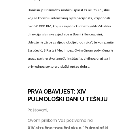
Doniran je Prismaflex mobilni aparat za akutnu dijalizu
koji se koristi u intenzivnoj njezi pacijenata, vrijednosti
oko 50.000 KM, koji su zajednički obezbijedili Vakufska
direkcija Islamske zajednice u Bosni i Hercegovini,
Udruženje „Srce za djecu oboljelu od raka“, te kompanije
Saračević, S Parts i Medimpex. Ovim činom potvrđena je
snaga partnerstva između institucija, civilnog društva i
privrednog sektora u službi općeg dobra.
PRVA OBAVIJEST: XIV
PULMOLOŠKI DANI U TEŠNJU
Poštovani,
Ovom prilikom Vas pozivamo na
XIV stručno-naučni skup "Pulmološki