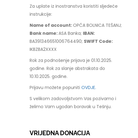
Za uplate iz inostranstva koristiti sljedeće
instrukcije:
Name of account:
OPĆA BOLNICA TEŠANJ;
Bank name:
ASA Banka;
IBAN:
BA391346651006764490;
SWIFT Code:
IKBZBA2XXXX
Rok za podnošenje prijava je 01.10.2025.
godine. Rok za slanje abstrakata do
10.10.2025. godine.
Prijavu možete popuniti
OVDJE.
S velikom zadovoljstvom Vas pozivamo i
želimo Vam ugodan boravak u Tešnju.
VRIJEDNA DONACIJA