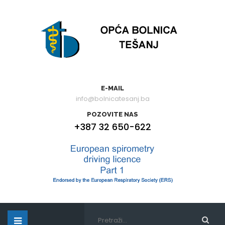
E-MAIL
info@bolnicatesanj.ba
POZOVITE NAS
+387 32 650-622