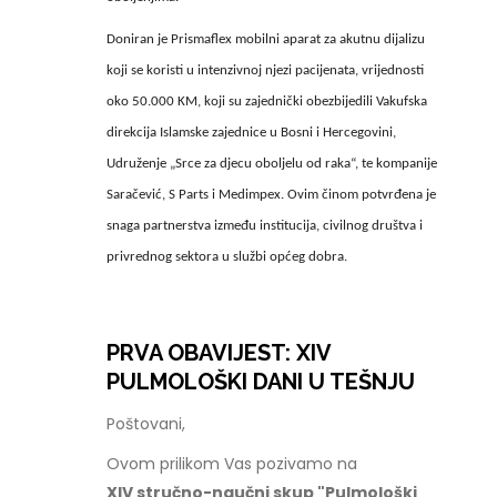
Doniran je Prismaflex mobilni aparat za akutnu dijalizu
koji se koristi u intenzivnoj njezi pacijenata, vrijednosti
oko 50.000 KM, koji su zajednički obezbijedili Vakufska
direkcija Islamske zajednice u Bosni i Hercegovini,
Udruženje „Srce za djecu oboljelu od raka“, te kompanije
Saračević, S Parts i Medimpex. Ovim činom potvrđena je
snaga partnerstva između institucija, civilnog društva i
privrednog sektora u službi općeg dobra.
PRVA OBAVIJEST: XIV
PULMOLOŠKI DANI U TEŠNJU
Poštovani,
Ovom prilikom Vas pozivamo na
XIV stručno-naučni skup "Pulmološki