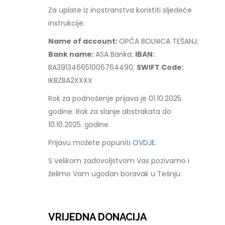
Za uplate iz inostranstva koristiti sljedeće
instrukcije:
Name of account:
OPĆA BOLNICA TEŠANJ;
Bank name:
ASA Banka;
IBAN:
BA391346651006764490;
SWIFT Code:
IKBZBA2XXXX
Rok za podnošenje prijava je 01.10.2025.
godine. Rok za slanje abstrakata do
10.10.2025. godine.
Prijavu možete popuniti
OVDJE.
S velikom zadovoljstvom Vas pozivamo i
želimo Vam ugodan boravak u Tešnju.
VRIJEDNA DONACIJA