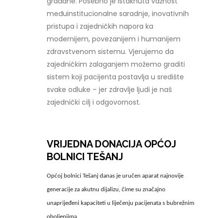
građane. Posebno je istaknuta važnost
međuinstitucionalne saradnje, inovativnih
pristupa i zajedničkih napora ka
modernijem, povezanijem i humanijem
zdravstvenom sistemu. Vjerujemo da
zajedničkim zalaganjem možemo graditi
sistem koji pacijenta postavlja u središte
svake odluke – jer zdravlje ljudi je naš
zajednički cilj i odgovornost.
VRIJEDNA DONACIJA OPĆOJ
BOLNICI TEŠANJ
Općoj bolnici Tešanj danas je uručen aparat najnovije
generacije za akutnu dijalizu, čime su značajno
unaprijeđeni kapaciteti u liječenju pacijenata s bubrežnim
oboljenjima.