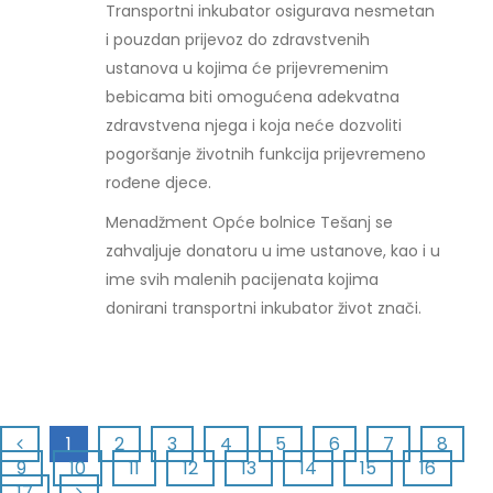
Transportni inkubator osigurava nesmetan
i pouzdan prijevoz do zdravstvenih
ustanova u kojima će prijevremenim
bebicama biti omogućena adekvatna
zdravstvena njega i koja neće dozvoliti
pogoršanje životnih funkcija prijevremeno
rođene djece.
Menadžment Opće bolnice Tešanj se
zahvaljuje donatoru u ime ustanove, kao i u
ime svih malenih pacijenata kojima
donirani transportni inkubator život znači.
1
2
3
4
5
6
7
8
9
10
11
12
13
14
15
16
17