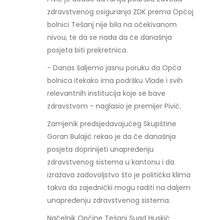
zdravstvenog osiguranja ZDK prema Općoj
bolnici Tešanj nije bila na očekivanom
nivou, te da se nada da će današnja
posjeta biti prekretnica.
- Danas šaljemo jasnu poruku da Opća
bolnica itekako ima podršku Vlade i svih
relevantnih institucija koje se bave
zdravstvom - naglasio je premijer Pivić.
Zamjenik predsjedavajućeg Skupštine
Goran Bulajić rekao je da će današnja
posjeta doprinijeti unapređenju
zdravstvenog sistema u kantonu i da
izražava zadovoljstvo što je politička klima
takva da zajednički mogu raditi na daljem
unapređenju zdravstvenog sistema.
Načelnik Općine Tešanj Suad Huskić