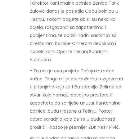
i direktor Kantonalne bolnice Zenica Tarik
Zulović danas je posjetila Opću bolnicu u
Tešnju. Tokom posjete obišli su nekoliko
odjela, razgovarali sa zaposlenima i
pacijentima, te održali radni sastanak sa
direktorom bolnice Omerom Bedakom i
načelnikom Općine Tešanj Suadom
Huskićem.
- Za nas je ova posjeta Tešnju izuzetno
važna. Drago mi je da možemo razgovarati
o pitanjima koja se tiču zdravlja. Želimo da
stvari koje nemaju dovoljno prostora ili
kapaciteta da se riješe unutar Kantonalne
bolnice, budu riješene u Tešnju. Postoji
dobra saradnja koja će se u budućnosti
proširiti - kazao je premijer ZDK Nezir Pivić.
Pivić je dodao da ranija podrška Zavoda