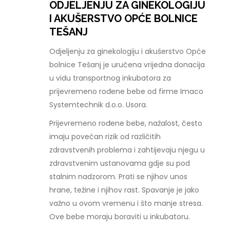
ODJELJENJU ZA GINEKOLOGIJU
I AKUŠERSTVO OPĆE BOLNICE
TEŠANJ
Odjeljenju za ginekologiju i akušerstvo Opće
bolnice Tešanj je uručena vrijedna donacija
u vidu transportnog inkubatora za
prijevremeno rođene bebe od firme Imaco
Systemtechnik d.o.o. Usora.
Prijevremeno rođene bebe, nažalost, često
imaju povećan rizik od različitih
zdravstvenih problema i zahtijevaju njegu u
zdravstvenim ustanovama gdje su pod
stalnim nadzorom. Prati se njihov unos
hrane, težine i njihov rast. Spavanje je jako
važno u ovom vremenu i što manje stresa.
Ove bebe moraju boraviti u inkubatoru.