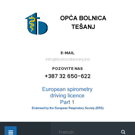
E-MAIL
info@bolnicatesanj.ba
POZOVITE NAS
+387 32 650-622