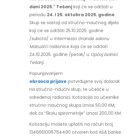
dani 2025." Tešanj
koji će se održati u
periodu
24. i 25. oktobra 2025. godine
.
Skup se sastoji od stručno-naučnog dijela
koji će se održati 25.10.2025. godine
/subota/ u
Intermezzo Grande salonu
Matuzići
i radionice koja će se održati
24.10.2025. godine /petak/ u
Općoj bolnici
Tešanj
.
Popunjavanjem
obrasca
prijave
potvrđujete svoj dolazak
na stručno-naučni skup, te učešće u
određenoj radionici. Kotizacija za učesnike
stručno-naučnog skupa iznosi 50,00 KM,
dok za “Školu spirometrije” iznosi 200,00 KM.
Kotizaciju možete uplatiti na račun broj
1346651006764490 otvoren kod ASA banke.