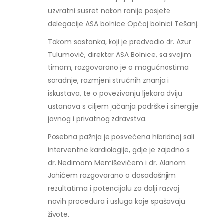
uzvratni susret nakon ranije posjete
delegacije ASA bolnice Općoj bolnici Tešanj.
Tokom sastanka, koji je predvodio dr. Azur
Tulumović, direktor ASA Bolnice, sa svojim
timom, razgovarano je o mogućnostima
saradnje, razmjeni stručnih znanja i
iskustava, te o povezivanju ljekara dviju
ustanova s ciljem jačanja podrške i sinergije
javnog i privatnog zdravstva.
Posebna pažnja je posvećena hibridnoj sali
interventne kardiologije, gdje je zajedno s
dr. Nedimom Memiševićem i dr. Alanom
Jahićem razgovarano o dosadašnjim
rezultatima i potencijalu za dalji razvoj
novih procedura i usluga koje spašavaju
živote.