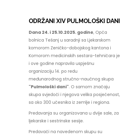
ODRŽANI XIV PULMOLOŠKI DANI
Dana 24. i 25.10.2025. godine
, Opća
bolnica Tešanj u saradnji sa Ljekarskom
komorom Zeničko-dobojskog kantona i
Komorom medicinskih sestara-tehničara je
i ove godine napravila uspješnu
organizaciju 14. po redu
međunarodnog stručno-naučnog skupa
"Pulmološki dani"
. O samom značaju
skupa svjedoči i njegova velika posjećenost,
sa oko 300 učesnika iz zemlje i regiona.
Predavanja su organizovana u dvije sale, za
ljekarske i sestrinske sesije.
Predavači na navedenom skupu su