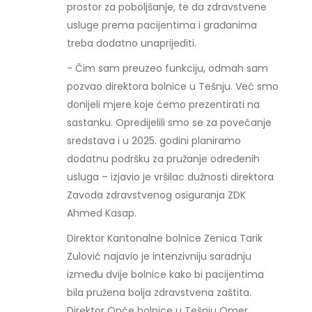
prostor za poboljšanje, te da zdravstvene
usluge prema pacijentima i građanima
treba dodatno unaprijediti.
- Čim sam preuzeo funkciju, odmah sam
pozvao direktora bolnice u Tešnju. Već smo
donijeli mjere koje ćemo prezentirati na
sastanku. Opredijelili smo se za povećanje
sredstava i u 2025. godini planiramo
dodatnu podršku za pružanje određenih
usluga – izjavio je vršilac dužnosti direktora
Zavoda zdravstvenog osiguranja ZDK
Ahmed Kasap.
Direktor Kantonalne bolnice Zenica Tarik
Zulović najavio je intenzivniju saradnju
između dvije bolnice kako bi pacijentima
bila pružena bolja zdravstvena zaštita.
Direktor Opće bolnice u Tešnju Omer