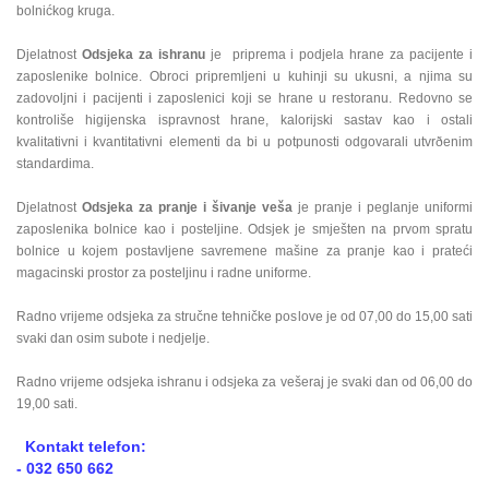
bolnićkog kruga.
Djelatnost
Odsjeka za ishranu
je priprema i podjela hrane za pacijente i
zaposlenike bolnice. Obroci pripremljeni u kuhinji su ukusni, a njima su
zadovoljni i pacijenti i zaposlenici koji se hrane u restoranu. Redovno se
kontroliše higijenska ispravnost hrane, kalorijski sastav kao i ostali
kvalitativni i kvantitativni elementi da bi u potpunosti odgovarali utvrðenim
standardima.
Djelatnost
Odsjeka za pranje i šivanje veša
je pranje i peglanje uniformi
zaposlenika bolnice kao i posteljine. Odsjek je smješten na prvom spratu
bolnice u kojem postavljene savremene mašine za pranje kao i prateći
magacinski prostor za posteljinu i radne uniforme.
Radno vrijeme odsjeka za stručne tehničke poslove je od 07,00 do 15,00 sati
svaki dan osim subote i nedjelje.
Radno vrijeme odsjeka ishranu i odsjeka za vešeraj je svaki dan od 06,00 do
19,00 sati.
Kontakt telefon:
- 032 650 662