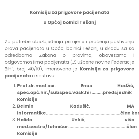
Komisija za prigovore pacijenata
u Općoj bolnici Tešanj
Za potrebe
obezbje
đ
enja
primjene
i
pra
ć
enja
po
š
tivanja
prava
pacijenata
u
Op
ć
oj
bolnici
Te
š
anj
,
u
skladu
sa
sa
odredbama Zakona o pravima, obavezama i
odgovornostima pacijenata
(„Službene novine Federacije
BiH“, broj 40/10),
imenovana
je
Komisija za prigovore
pacijenata
u sastavu:
Prof.dr.med.sci. Enes Hodžić,
spec.opć.hir./subspec.vask.hir.........predsjednik
komisije
Belmin Kadušić, MA
informatike............................................................član
Halida Unkić, viša
med.sestra/tehničar...............................................član
komisije