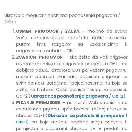
Ukratko o mogućim načinima podnošenja prigovora /
žalbe:
USMENI PRIGOVOR / ŽALBA
– molimo da svako
Vaše nezadovoljstvo pokušate riješiti usmenim
putem kroz razgovor sa uposlenicima ili
odgovornim osobama OBT.
ZVANIČNI PRIGOVOR
– ako želite da Vaš prigovor
razmatra Komisija za prigovore pacijenata OBT i da
dobijete odluku direktora OBT po vašem prigovoru,
možete podnijeti zvaničan, potpisan prigovor sa
svim kontakt detaljima i pojedinostima na koje se
žalite, na Protokol Opće bolnice Tešanj na obrascu
Ob-2 (
Obrazac za podnošenje prigovora / Ob-2
).
PISANJE PRIMJEDBE
–
na našoj Web stranici ili na
centralnom prijemu Opće bolnice Tešanj
nalaze se
obrasci Ob-1 (
Obrazac za pohvale ili primjedbe /
Ob-1
) na koje možete napisati svoju pohvalu ili
primjedbu
a popunjeni obrazac će te predati na