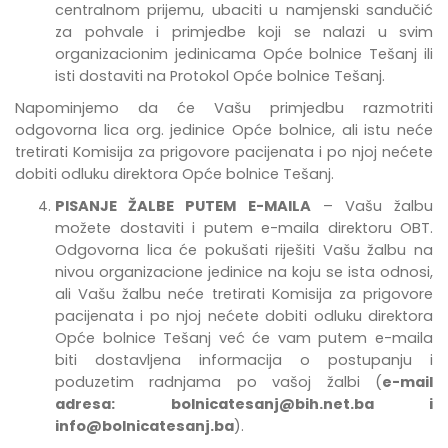
centralnom prijemu, ubaciti u namjenski sandučić
za pohvale i primjedbe
koji se nalazi u svim
organizacionim jedinicama Opće bolnice Tešanj
ili
isti dostaviti na Protokol Opće bolnice Tešanj.
Napominjemo da će Vašu primjedbu razmotriti
odgovorna lica org. jedinice Opće bolnice, ali istu neće
tretirati Komisija za prigovore pacijenata i po njoj nećete
dobiti odluku direktora Opće bolnice Tešanj.
PISANJE ŽALBE PUTEM E-MAILA
– Vašu žalbu
možete dostaviti i putem e-maila direktoru OBT.
Odgovorna lica će pokušati riješiti Vašu žalbu na
nivou organizacione jedinice na koju se ista odnosi,
ali Vašu žalbu neće tretirati Komisija za prigovore
pacijenata i po njoj nećete dobiti odluku direktora
Opće bolnice Tešanj već će vam putem e-maila
biti dostavljena informacija o postupanju i
poduzetim radnjama po vašoj žalbi (
e-mail
adresa:
bolnicatesanj@bih.net.ba
i
info@bolnicatesanj.ba
).