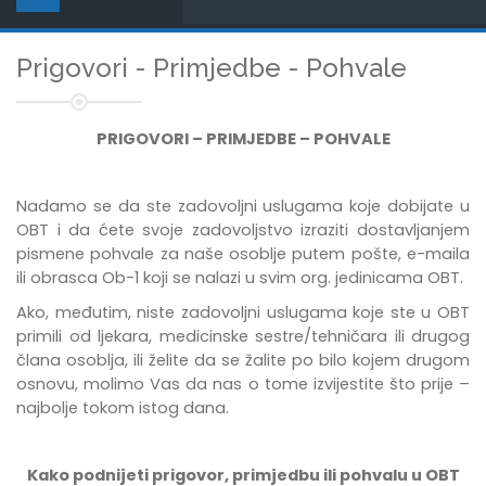
Prigovori - Primjedbe - Pohvale
PRIGOVORI – PRIMJEDBE – POHVALE
Nadamo se da ste zadovoljni uslugama koje dobijate u
OBT i da ćete svoje zadovoljstvo izraziti dostavljanjem
pismene pohvale za naše osoblje putem pošte, e-maila
ili obrasca Ob-1 koji se nalazi u svim org. jedinicama OBT.
Ako, međutim, niste zadovoljni uslugama koje ste u OBT
primili od ljekara, medicinske sestre/tehničara ili drugog
člana osoblja, ili želite da se žalite po bilo kojem drugom
osnovu, molimo Vas da nas o tome izvijestite što prije –
najbolje tokom istog dana.
Kako podnijeti prigovor, primjedbu ili pohvalu u OBT