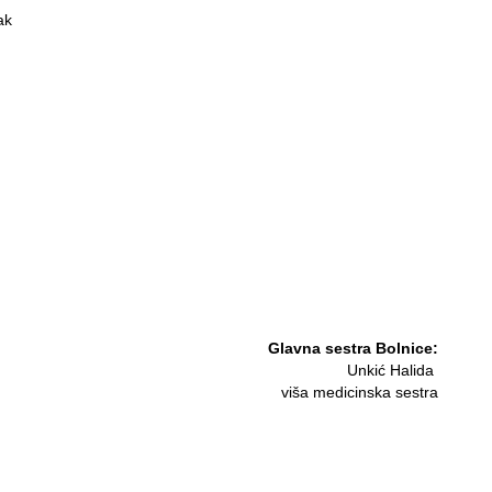
ak
Glavna sestra Bolnice:
Unkić Halida
viša medicinska sestra