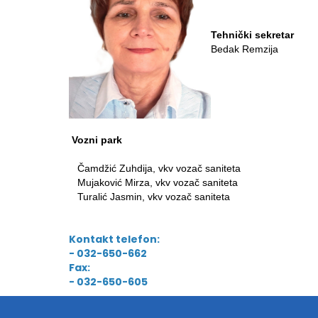
Tehnički sekretar
Bedak Remzija
Vozni park
Čamdžić Zuhdija, vkv vozač saniteta
Mujaković Mirza, vkv vozač saniteta
Turalić Jasmin, vkv vozač saniteta
Kontakt telefon:
- 032-650-662
Fax:
- 032-650-605