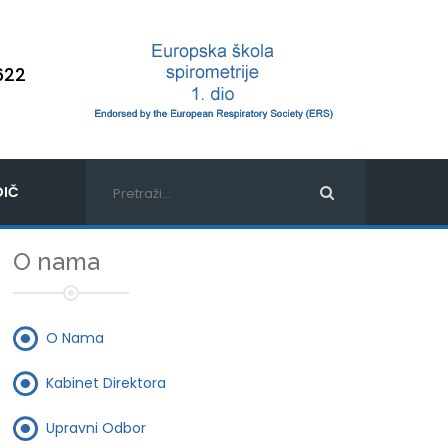
622
IČ
O nama
O Nama
Kabinet Direktora
Upravni Odbor