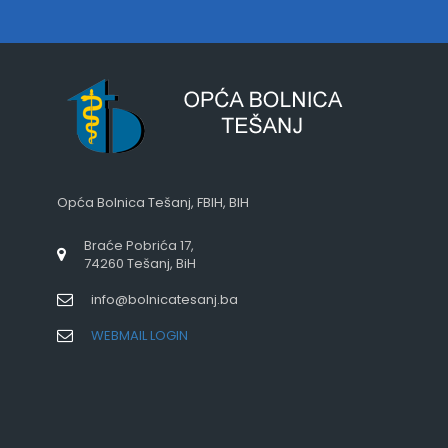
Opća Bolnica Tešanj, FBIH, BIH
Braće Pobrića 17,
74260 Tešanj, BiH
info@bolnicatesanj.ba
WEBMAIL LOGIN