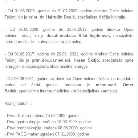
- Od 01.08.2005. godine do 31.07.2009. godine direktor Opće bolnice
Tešanj bio je
prim. dr Hajrudin
Ðogić,
specijalista dječije kirurgije.
- Od
01.08.2009. godine do 31.07.2017. godine direktor Opće
bolnice
Tešanj bio je
doc.dr.med.sci. Rifat Sejdinović,
specijalista
interne medicine - subspecijalista pulmolog.
- Od 01.08.2017. godine do 26.08. 2021. godine direktor Opće bolnice
Tešanj bio
je
prim.
doc.dr.med.sci. Hasan Škiljo,
specijalista opće
hirurgije - subspecijalista abdominalne hirurgije.
- Od 26.08.2021. godine za direktora Opće bolnice Tešanj na mandatni
period od četiri godine imenovan je
mr.sc.med. Omer
Bedak,
specijalista interne medicine - subspecijalista kardiolog.
Važniji datumi :
- Prva dijaliza uraðena 15.03.1993. godine
- Prva gastroskopija uraðena 18.03.1999. godine
- Prva bronhoskopija uraðena 08.08.2000. godine
- Prvi PACE-maker ugraðen 07.01.2003. godine