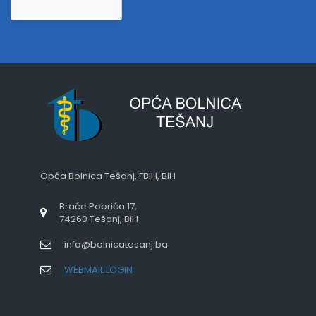
Opća Bolnica Tešanj, FBIH, BIH
Braće Pobrića 17,
74260 Tešanj, BiH
info@bolnicatesanj.ba
WEBMAIL LOGIN