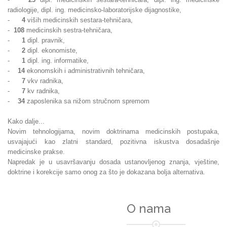
radiologije, dipl. ing. medicinsko-laboratorijske dijagnostike,
-
4
viših medicinskih sestara-tehničara,
-
108
medicinskih sestra-tehničara,
-
1
dipl. pravnik,
-
2
dipl. ekonomiste,
-
1
dipl. ing. informatike,
-
14
ekonomskih i administrativnih tehničara,
-
7
vkv radnika,
-
7
kv radnika,
-
34
zaposlenika sa nižom stručnom spremom
Kako dalje...
Novim tehnologijama, novim doktrinama medicinskih postupaka,
usvajajući kao zlatni standard, pozitivna iskustva dosadašnje
medicinske prakse.
Napredak je u usavršavanju dosada ustanovljenog znanja, vještine,
doktrine i korekcije samo onog za što je dokazana bolja alternativa.
O nama