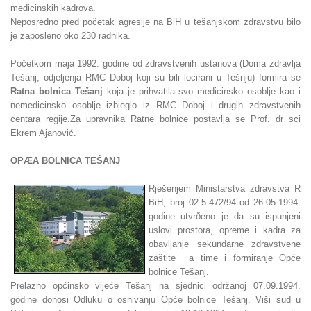
medicinskih kadrova.
Neposredno pred početak agresije na BiH u tešanjskom zdravstvu bilo
je zaposleno oko 230 radnika.
Početkom maja 1992. godine od zdravstvenih ustanova (Doma zdravlja
Tešanj, odjeljenja RMC Doboj koji su bili locirani u Tešnju) formira se
Ratna bolnica Tešanj
koja je prihvatila svo medicinsko osoblje kao i
nemedicinsko osoblje izbjeglo iz RMC Doboj i drugih zdravstvenih
centara regije.Za upravnika Ratne bolnice postavlja se Prof. dr sci
Ekrem Ajanović.
OPÆA BOLNICA TEŠANJ
Rješenjem Ministarstva zdravstva R
BiH, broj 02-5-472/94 od 26.05.1994.
godine utvrðeno je da su ispunjeni
uslovi prostora, opreme i kadra za
obavljanje sekundarne zdravstvene
zaštite a time i formiranje Opće
bolnice Tešanj.
Prelazno općinsko vijeće Tešanj na sjednici održanoj 07.09.1994.
godine donosi Odluku o osnivanju Opće bolnice Tešanj. Viši sud u