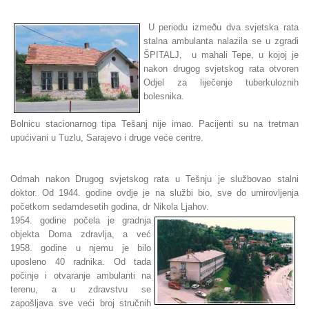
U periodu izmeðu dva svjetska rata
stalna ambulanta nalazila se u zgradi
ŠPITALJ, u mahali Tepe, u kojoj je
nakon drugog svjetskog rata otvoren
Odjel za liječenje tuberkuloznih
bolesnika.
Bolnicu stacionarnog tipa Tešanj nije imao. Pacijenti su na tretman
upućivani u Tuzlu, Sarajevo i druge veće centre.
Odmah nakon Drugog svjetskog rata u Tešnju je službovao stalni
doktor. Od 1944. godine ovdje je na službi bio, sve do umirovljenja
početkom sedamdesetih godina, dr Nikola Ljahov.
1954. godine počela je gradnja
objekta Doma zdravlja, a već
1958. godine u njemu je bilo
uposleno 40 radnika. Od tada
počinje i otvaranje ambulanti na
terenu, a u zdravstvu se
zapošljava sve veći broj stručnih