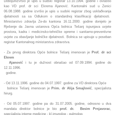
Dobojunizvršio je upis u sudski registar 13.10.1994. godine i ovlastio
kao VD prof. dr sci Ekrema Ajanović. Kantonalni sud u Zenici
06.08.1988. godine izvršio je upis u sudski registar zbog usklaðivanja
djelatnosti sa sa Odlukom o standardnoj klasifikaciji djelatnosti.
Ministarstvo zdravlja Ze-do kantona 16.11.2000. godine donijelo je
Rješenje da Javna ustanova Opća bolnica Tešanj ispunjava uvjete
prostora, kadra i medicinsko-tehničke opreme i sanitarno-preventivne
uvjete za obavljanje bolničke djelatnosti. Bolnica se upisuje u poseban
registar Kantonalnog ministarstva zdravstva.
- Za prvog direktora Opće bolnice Tešanj imenovan je
Prof. dr sci
Ekrem
Ajanović
i tu je dužnost obnašao od 07.09.1994. godine do
12.11.1996.
godine.
- Od 13.11.1996. godine do 04.07.1997. godine za VD direktora Opće
bolnice Tešanj imenovan je
Prim. dr Alija Smajlović
, specijalista
hirurg.
- Od 05.07.1997. godine pa do 31.07.2005. godine, odnosno u dva
mandata
direktor bolnice je bio
prof. dr. Besim Prnjavorac
,
specijalista interne medicine - kl.imunolog - pulmolog.