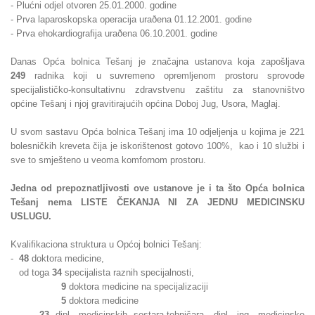
- Plućni odjel otvoren 25.01.2000. godine
- Prva laparoskopska operacija uraðena 01.12.2001. godine
- Prva ehokardiografija uraðena 06.10.2001. godine
Danas Opća bolnica Tešanj je značajna ustanova koja zapošljava
249
radnika koji u suvremeno opremljenom prostoru sprovode
specijalističko-konsultativnu zdravstvenu zaštitu za stanovništvo
općine Tešanj i njoj gravitirajućih općina Doboj Jug, Usora, Maglaj.
U svom sastavu Opća bolnica Tešanj ima 10 odjeljenja u kojima je 221
bolesničkih kreveta čija je iskorištenost gotovo 100%, kao i 10 službi i
sve to smješteno u veoma komfornom prostoru.
Jedna od prepoznatljivosti ove ustanove je i ta što Opća bolnica
Tešanj nema LISTE ČEKANJA NI ZA JEDNU MEDICINSKU
USLUGU.
Kvalifikaciona struktura u Općoj bolnici Tešanj:
-
48
doktora medicine,
od toga
34
specijalista raznih specijalnosti,
9
doktora medicine na specijalizaciji
5
doktora medicine
-
23
dipl. medicinskih sestara-tehničara, dipl. ing. medicinske