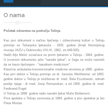
O nama
Početak zdravstva na području Tešnja
Kao prvi dokument o načinu liječenja i zdravstvenoj kulturi u Tešnju
pominje se Tešanjska ljekaruša - 1835. godine (Anali Historijskog
muzeja JAZU u Dubrovniku VIII-IX, 1962, str.449-505).
Hadži Aljo Mešić označava se prvim ljekarom u Tešnju - 1864. godine.
U izvornom dokumentu piše "narodni ljekar", iz čega se može naslutiti
da se bavio liječenjem - "narodnom medicinom".
Klasična ambulanta konvencionalne medicine otvorena je 1885. godine.
Kao prvi doktor u Tešnju pominje se dr. Jaroslav Wertheimer. od 1893.
godine doktor u Tešnju je službovao dr. med. Bela Eszelowski, odmah
poslije njega - dr med. Josip Romazekan, a od 1900. godine dr. med.
Ferdinand Engel.
U Tešnju je 1899. godine radio narodni ljekar Muho Berberović.
Prva apoteka u Tešnju osnovana je 1884. godine a prvi apotekar je bio
Petar Misitas.