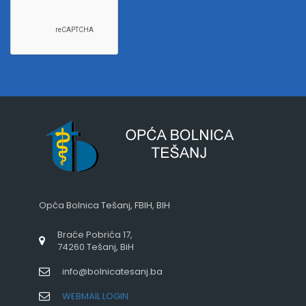
Opća Bolnica Tešanj, FBIH, BIH
Braće Pobrića 17,
74260 Tešanj, BiH
info@bolnicatesanj.ba
WEBMAIL LOGIN