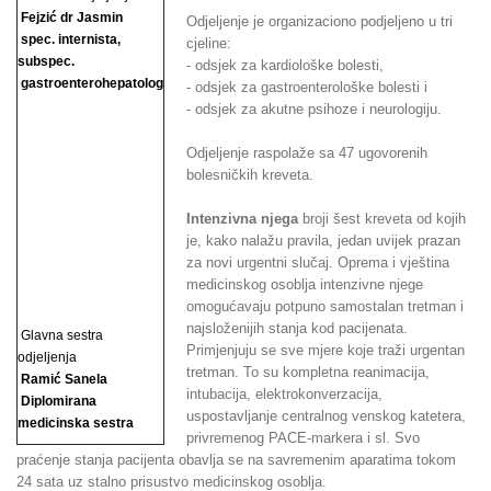
Fejzić dr Jasmin
Odjeljenje je organizaciono podjeljeno u tri
spec. internista,
cjeline:
subspec.
- odsjek za kardiološke bolesti,
gastroenterohepatolog
- odsjek za gastroenterološke bolesti i
- odsjek za akutne psihoze i neurologiju.
Odjeljenje raspolaže sa 47 ugovorenih
bolesničkih kreveta.
Intenzivna njega
broji šest kreveta od kojih
je, kako nalažu pravila, jedan uvijek prazan
za novi urgentni slučaj. Oprema i vještina
medicinskog osoblja intenzivne njege
omogućavaju potpuno samostalan tretman i
najsloženijih stanja kod pacijenata.
Glavna sestra
Primjenjuju se sve mjere koje traži urgentan
odjeljenja
tretman. To su kompletna reanimacija,
Ramić Sanela
intubacija, elektrokonverzacija,
Diplomirana
uspostavljanje centralnog venskog katetera,
medicinska sestra
privremenog PACE-markera i sl. Svo
praćenje stanja pacijenta obavlja se na savremenim aparatima tokom
24 sata uz stalno prisustvo medicinskog osoblja.