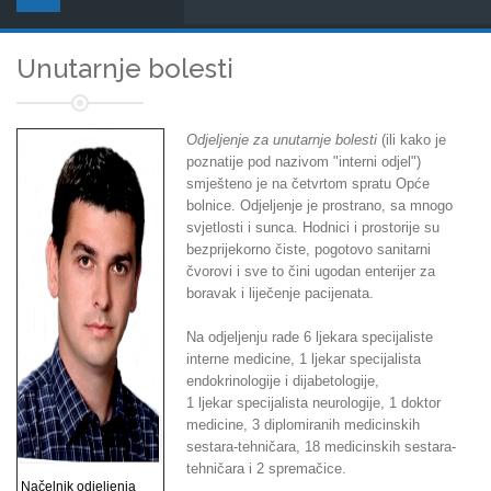
Unutarnje bolesti
Odjeljenje za unutarnje bolesti
(ili kako je
poznatije pod nazivom "interni odjel")
smješteno je na četvrtom spratu Opće
bolnice. Odjeljenje je prostrano, sa mnogo
svjetlosti i sunca. Hodnici i prostorije su
bezprijekorno čiste, pogotovo sanitarni
čvorovi i sve to čini ugodan enterijer za
boravak i liječenje pacijenata.
Na odjeljenju rade 6 ljekara specijaliste
interne medicine, 1 ljekar specijalista
endokrinologije i dijabetologije,
1 ljekar specijalista neurologije, 1 doktor
medicine, 3 diplomiranih medicinskih
sestara-tehničara, 18 medicinskih sestara-
tehničara i 2 spremačice.
Načelnik odjeljenja