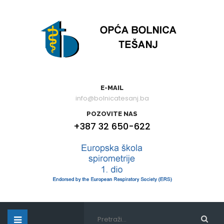
E-MAIL
info@bolnicatesanj.ba
POZOVITE NAS
+387 32 650-622