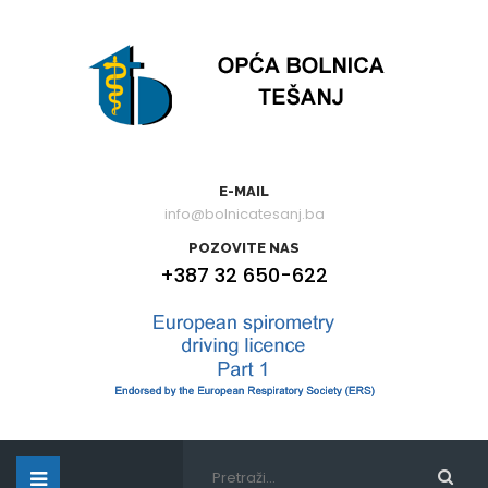
E-MAIL
info@bolnicatesanj.ba
POZOVITE NAS
+387 32 650-622