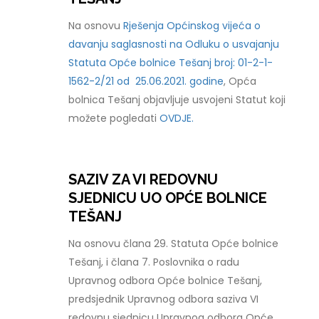
Na osnovu
Rješenja Općinskog vijeća o
davanju saglasnosti na Odluku o usvajanju
Statuta Opće bolnice Tešanj broj: 01-2-1-
1562-2/21 od 25.06.2021. godine
, Opća
bolnica Tešanj objavljuje usvojeni Statut koji
možete pogledati
OVDJE.
SAZIV ZA VI REDOVNU
SJEDNICU UO OPĆE BOLNICE
TEŠANJ
Na osnovu člana 29. Statuta Opće bolnice
Tešanj, i člana 7. Poslovnika o radu
Upravnog odbora Opće bolnice Tešanj,
predsjednik Upravnog odbora saziva VI
redovnu sjednicu Upravnog odbora Opće